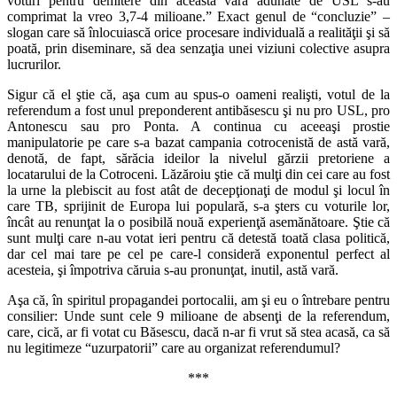
voturi pentru demitere din această vară adunate de USL s-au
comprimat la vreo 3,7-4 milioane.” Exact genul de “concluzie” –
slogan care să înlocuiască orice procesare individuală a realităţii şi să
poată, prin diseminare, să dea senzaţia unei viziuni colective asupra
lucrurilor.
Sigur că el ştie că, aşa cum au spus-o oameni realişti, votul de la
referendum a fost unul preponderent antibăsescu şi nu pro USL, pro
Antonescu sau pro Ponta. A continua cu aceeaşi prostie
manipulatorie pe care s-a bazat campania cotrocenistă de astă vară,
denotă, de fapt, sărăcia ideilor la nivelul gărzii pretoriene a
locatarului de la Cotroceni. Lăzăroiu ştie că mulţi din cei care au fost
la urne la plebiscit au fost atât de decepţionaţi de modul şi locul în
care TB, sprijinit de Europa lui populară, s-a şters cu voturile lor,
încât au renunţat la o posibilă nouă experienţă asemănătoare. Ştie că
sunt mulţi care n-au votat ieri pentru că detestă toată clasa politică,
dar cel mai tare pe cel pe care-l consideră exponentul perfect al
acesteia, şi împotriva căruia s-au pronunţat, inutil, astă vară.
Aşa că, în spiritul propagandei portocalii, am şi eu o întrebare pentru
consilier: Unde sunt cele 9 milioane de absenţi de la referendum,
care, cică, ar fi votat cu Băsescu, dacă n-ar fi vrut să stea acasă, ca să
nu legitimeze “uzurpatorii” care au organizat referendumul?
***