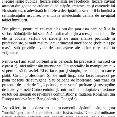
Fiecare ieşire publică, fiecare rând scris pe facebook, fiecare cuvânt
aruncat din goana pe culoare după stăpân, trezeşte, ca şi catrenele lui
Nostradmus, o adevărată frenezie a decriptării, a scoaterii la lumină a
semnificaţiilor ascunse, o emulaţie intelectuală demnă de învăţatul
tablei înmulţirii.
Din păcate, pentru că cel mai ales om din ţara asta pare să îl ia în
serios, bălmăjelile lui seamănă mult mai puţin a mesaje coerente, fie
ele şi codate, vârfuri de iceberg ale unor analize profunde şi
profesioniste, şi mult mai mult cu aruncatul unor boabe (bobi n.r.) pe
masă, sub privirile avide de cunoaştere ale celor care cred în
vrăjitoare.
Pentru că l-am auzit vorbind şi în perioada lui prebăsistă, nu cred că
e prost. Şi nici măcar rău intenţionat. Un specialist în manipulare nu-
şi permite să fie astfel. El îşi face, pur şi simplu, treaba pentru care e
plătit. Ca un profesionist. Şi, de mult timp, asta face: lansează pe
piaţă tot felul de fumigene. Sau baloane de încercare. Sau fraze cu
pretenţii de perle de înţelepciune, care vor fi preluate şi rostogolite
de toate goarnele Cotroceniului şi, într-un final, adoptate ca axiome
de toţi cei speriaţi de revenirea comuniştilor şi mutarea României din
Europa undeva între Bangladesh şi Congo! :)
Aşa că ieri, în plin dezastru pentru oamenii stăpânului său, singura
“analiză” pertinentă a consilierului a fost aceasta: “Cele 7,4 milioane