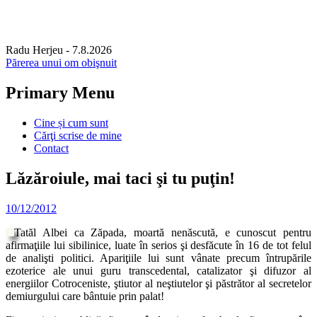
Radu Herjeu
- 7.8.2026
Părerea unui om obişnuit
Primary Menu
Skip
Cine și cum sunt
to
Cărţi scrise de mine
content
Contact
Lăzăroiule, mai taci şi tu puţin!
10/12/2012
Tatăl Albei ca Zăpada, moartă nenăscută, e cunoscut pentru
afirmaţiile lui sibilinice, luate în serios şi desfăcute în 16 de tot felul
de analişti politici. Apariţiile lui sunt vânate precum întrupările
ezoterice ale unui guru transcedental, catalizator şi difuzor al
energiilor Cotroceniste, ştiutor al neştiutelor şi păstrător al secretelor
demiurgului care bântuie prin palat!