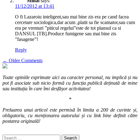
Mihai
says:
11/12/2012 at 13:41
O fi Lazaroiu inteligent,sau mai bine zis era pe cand facea
cercetare sociologica,dar acum ,platit sa fie scamator,sau cum
era pe vremuri ”piticul regelui”este de tot plansul ca si
DANSUL [TB].Produce fumigene sau mai bine zis
”fasagene”!
Reply
Comment
← Older Comments
navigation
Toate opiniile exprimate aici au caracter personal, nu implică și nu
pot fi asociate sub nicio formă cu funcția publică deținută de mine
sau instituția în care îmi desfășor activitatea!
*
Preluarea unui articol este permisă în limita a 200 de cuvinte și,
obligatoriu, cu menționarea autorului și cu link bine definit către
postarea originală!
Search