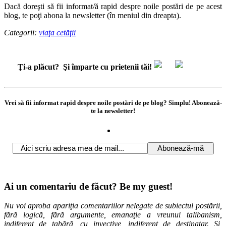
Dacă doreşti să fii informat/ă rapid despre noile postări de pe acest
blog, te poţi abona la newsletter (în meniul din dreapta).
Categorii:
viaţa cetăţii
Ţi-a plăcut?
Şi împarte cu prietenii tăi!
Vrei să fii informat rapid despre noile postări de pe blog? Simplu! Abonează-
te la newsletter!
Ai un comentariu de făcut? Be my guest!
Nu voi aproba apariţia comentariilor nelegate de subiectul postării,
fără logică, fără argumente, emanaţie a vreunui talibanism,
indiferent de tabără, cu invective, indiferent de destinatar. Și,