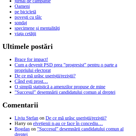
jurnal de campanie
Oameni
pe bicicletă
poveşti cu tâlc
sondaj
specimene şi mentalităţi
viaţa cetăţii
Ultimele postări
Brace for impact!
Cum a devenit PSD prea ”progresist” pentru o parte a
propriului electorat
De ce mă urăsc useriștii/reziștii?
Când ești prost…
O simplă statistică a amenzilor propuse de mine
”Succesul” desemnării candidatului comun al dreptei
Comentarii
Liviu Stefan
on
De ce mă urăsc useriștii/reziștii?
Harry
on
elveţienii n-au ce face în concediu…
Bogdan
on
”Succesul” desemnării candidatului comun al
dreptei