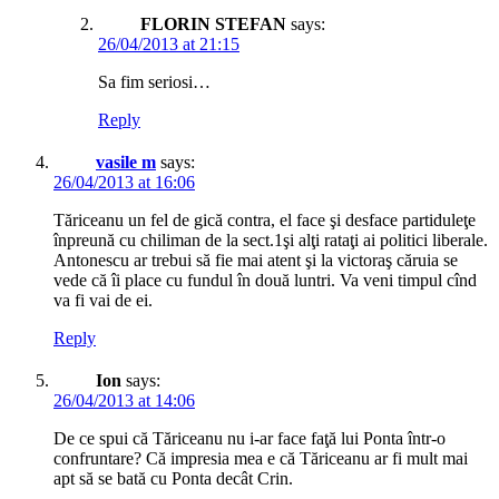
FLORIN STEFAN
says:
26/04/2013 at 21:15
Sa fim seriosi…
Reply
vasile m
says:
26/04/2013 at 16:06
Tăriceanu un fel de gică contra, el face şi desface partiduleţe
înpreună cu chiliman de la sect.1şi alţi rataţi ai politici liberale.
Antonescu ar trebui să fie mai atent şi la victoraş căruia se
vede că îi place cu fundul în două luntri. Va veni timpul cînd
va fi vai de ei.
Reply
Ion
says:
26/04/2013 at 14:06
De ce spui că Tăriceanu nu i-ar face faţă lui Ponta într-o
confruntare? Că impresia mea e că Tăriceanu ar fi mult mai
apt să se bată cu Ponta decât Crin.