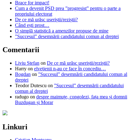
Brace for impact!
Cum a devenit PSD prea ”progresist” pentru o parte a
propriului electorat
De ce mă urăsc useriștii/reziștii?
Când ești prost…
O simplă statistică a amenzilor propuse de mine
”Succesul” desemnării candidatului comun al dreptei
Comentarii
Liviu Stefan
on
De ce mă urăsc useriștii/reziștii?
Harry
on
elveţienii n-au ce face în concediu…
Bogdan
on
”Succesul” desemnării candidatului comun al
dreptei
Teodor Dutescu
on
”Succesul” desemnării candidatului
comun al dreptei
radugo
on
despre maimuțe, congolezi, fața mea și domnii
Buzdugan și Morar
Linkuri
Cristian Munteanu