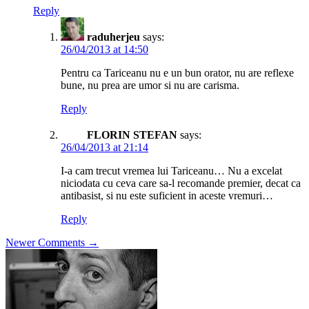
Reply
raduherjeu
says:
26/04/2013 at 14:50
Pentru ca Tariceanu nu e un bun orator, nu are reflexe
bune, nu prea are umor si nu are carisma.
Reply
FLORIN STEFAN
says:
26/04/2013 at 21:14
I-a cam trecut vremea lui Tariceanu… Nu a excelat
niciodata cu ceva care sa-l recomande premier, decat ca
antibasist, si nu este suficient in aceste vremuri…
Reply
Comment
Newer Comments →
navigation