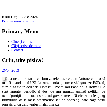
Radu Herjeu
- 8.8.2026
Părerea unui om obişnuit
Primary Menu
Skip
Cine și cum sunt
to
Cărţi scrise de mine
content
Contact
Crin, uite pisica!
26/04/2013
Deja ne-am obişnuit cu fumigenele despre cum Antonescu n-o să
mai fie candidatul USL la prezidenţiale, cum o să-l şunteze PSD-ul,
cum o să fie înlocuit de Oprescu, Ponta sau Papa de la Roma! Ele
sunt lansate, periodic şi des, de aşa numiţii analişti politici, de
nemulţumiţii din actuala structură guvernamentală cărora nu le ajung
firimiturile de la masa preamarilor sau de opozanţii care bagă băţul
prin gard, că deh, vrabia mălai visează.