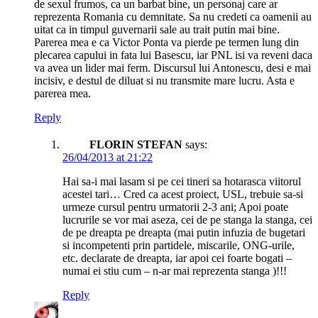
de sexul frumos, ca un barbat bine, un personaj care ar
reprezenta Romania cu demnitate. Sa nu credeti ca oamenii au
uitat ca in timpul guvernarii sale au trait putin mai bine.
Parerea mea e ca Victor Ponta va pierde pe termen lung din
plecarea capului in fata lui Basescu, iar PNL isi va reveni daca
va avea un lider mai ferm. Discursul lui Antonescu, desi e mai
incisiv, e destul de diluat si nu transmite mare lucru. Asta e
parerea mea.
Reply
FLORIN STEFAN
says:
26/04/2013 at 21:22
Hai sa-i mai lasam si pe cei tineri sa hotarasca viitorul
acestei tari… Cred ca acest proiect, USL, trebuie sa-si
urmeze cursul pentru urmatorii 2-3 ani; Apoi poate
lucrurile se vor mai aseza, cei de pe stanga la stanga, cei
de pe dreapta pe dreapta (mai putin infuzia de bugetari
si incompetenti prin partidele, miscarile, ONG-urile,
etc. declarate de dreapta, iar apoi cei foarte bogati –
numai ei stiu cum – n-ar mai reprezenta stanga )!!!
Reply