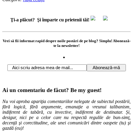
Ţi-a plăcut?
Şi împarte cu prietenii tăi!
Vrei să fii informat rapid despre noile postări de pe blog? Simplu! Abonează-
te la newsletter!
Ai un comentariu de făcut? Be my guest!
Nu voi aproba apariţia comentariilor nelegate de subiectul postării,
fără logică, fără argumente, emanaţie a vreunui talibanism,
indiferent de tabără, cu invective, indiferent de destinatar. Și,
desigur, nici pe a celor care nu respectă regulile de bun-simţ,
decenţă şi corectitudine, ale unei comunicări dintre oaspete (tu) şi
gazdă (eu)!