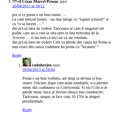
Cezar Marcel Prusac
says:
26/04/2013 at 18:12
poi si ce ponta e un bun orator …
l-a cam mirosit lumea – nu mai merge cu “ruptul scrisorii” si
cu “o sa facem ….”
din pct-ul meu de vedere Tariceanu ar cam fi singurul om
politic care nu a vrut sa stea pres in fata betivului de la
3coceni … si ma tem ca nici nu va sta vriodata.
din pct-ul meu de vedere Crin va pierde din cauza lui Ponta si
mai exact din cauza coabitarii lui ponta cu “locataru’ “
Reply
raduherjeu
says:
26/04/2013 at 19:04
Ponta e un bun vorbitor, are timp sa devina si bun
orator. Oricum, dupa cum arata sondajele, n-a pierdut
nimic din coabitarea cu Cotroceniul. Si nici Crin n-ar
pierde nimic daca ar deveni oleaca mai constructiv.
Tariceanu, singur, ar face cam 10-15% in alegeri
prezidentiale.
Reply