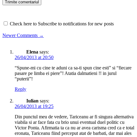
Check here to Subscribe to notifications for new posts
Comment
Newer Comments →
navigation
Elena
says:
26/04/2013 at 20:50
“Spune-mi cu cine te aduni ca sa-ti spun cine esti” si “fiecare
pasare pe limba ei piere”! Atatia dalmatieni !! in jurul
“puterii”!
Reply
Iulian
says:
26/04/2013 at 19:25
Din punctul meu de vedere, Tariceanu ar fi singura alternativa
viabila si ar face fata cu brio unui eventual duel politic cu
Victor Ponta. Afirmatia ta ca nu ar avea carisma cred ca e total
eronata, Tariceanu fiind perceput atat de barbati, dar mai ales