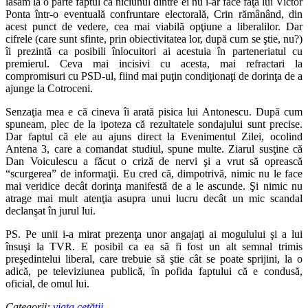
lăsăm la o parte faptul că niciunul dintre ei nu i-ar face faţă lui Victor
Ponta într-o eventuală confruntare electorală, Crin rămânând, din
acest punct de vedere, cea mai viabilă opţiune a liberalilor. Dar
cifrele (care sunt sfinte, prin obiectivitatea lor, după cum se ştie, nu?)
îi prezintă ca posibili înlocuitori ai acestuia în parteneriatul cu
premierul. Ceva mai incisivi cu acesta, mai refractari la
compromisuri cu PSD-ul, fiind mai puţin condiţionaţi de dorinţa de a
ajunge la Cotroceni.
Senzaţia mea e că cineva îi arată pisica lui Antonescu. După cum
spuneam, plec de la ipoteza că rezultatele sondajului sunt precise.
Dar faptul că ele au ajuns direct la Evenimentul Zilei, ocolind
Antena 3, care a comandat studiul, spune multe. Ziarul susţine că
Dan Voiculescu a făcut o criză de nervi şi a vrut să oprească
“scurgerea” de informaţii. Eu cred că, dimpotrivă, nimic nu le face
mai veridice decât dorinţa manifestă de a le ascunde. Şi nimic nu
atrage mai mult atenţia asupra unui lucru decât un mic scandal
declanşat în jurul lui.
PS. Pe unii i-a mirat prezenţa unor angajaţi ai mogulului şi a lui
însuşi la TVR. E posibil ca ea să fi fost un alt semnal trimis
preşedintelui liberal, care trebuie să ştie cât se poate sprijini, la o
adică, pe televiziunea publică, în pofida faptului că e condusă,
oficial, de omul lui.
Categorii:
viaţa cetăţii