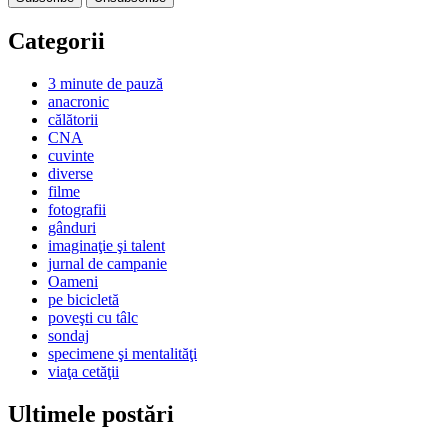
Categorii
3 minute de pauză
anacronic
călătorii
CNA
cuvinte
diverse
filme
fotografii
gânduri
imaginaţie şi talent
jurnal de campanie
Oameni
pe bicicletă
poveşti cu tâlc
sondaj
specimene şi mentalităţi
viaţa cetăţii
Ultimele postări