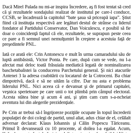
Dacă Mirel Palada nu mi-ar inspira încredere, aş fi fost tentat să cred
că şi rezultatele sondajului realizat de institutul pe care-l conduce,
CCSB, se încadrează la capitolul “bate şaua să priceapă iapa”. Ştiut
fiind că instituţia respectivă are legături destul de strânse cu liderul
fondator al Partidului Conservator, Dan Voiculescu, e posibil să fie
doar o coincidenţă faptul că ele, rezultatele, se suprapun peste ceea
ce pare a fi semnul unei nemulţumiri în creştere a acestuia faţă de
preşedintele PNL.
Iată ce arată ele: Crin Antonescu e mult în urma camaradului său de
luptă antibăsistă, Victor Ponta. Pe care, după cum se vede, nu l-a
afectat mai deloc toată frăsuiala mediatică legată de nominalizarea
baschetabalistei la conducerea Parchetului general. Şi nici atacurile
Antenei 3 la adresa coabitării cu locatarul de la Cotroceni. Ba chiar
dimpotrivă, dacă e să ne uităm la cifre. Dar nu asta e problema
liderului PNL. Nici aceea că e devansat şi de primarul capitalei,
veşnica sperietoare pe care unii o tot plimbă prin câmpul electoral.
Acesta stătea bine şi acum 4 ani, şi ştim cam cum s-a-ncheiat
aventura lui din alegerile prezidenţiale.
Pe Crin ar trebui să-l îngrijoreze poziţiile ocupate în topul încrederii
populaţiei de doi colegi de partid, unul aliat, adus chiar de el, celălalt
adversar declarat: Klaus Iohannis şi Călin Popescu Tăriceanu.
Primul îl devansează cu 10 procente, al doilea l-a egalat. Acum,