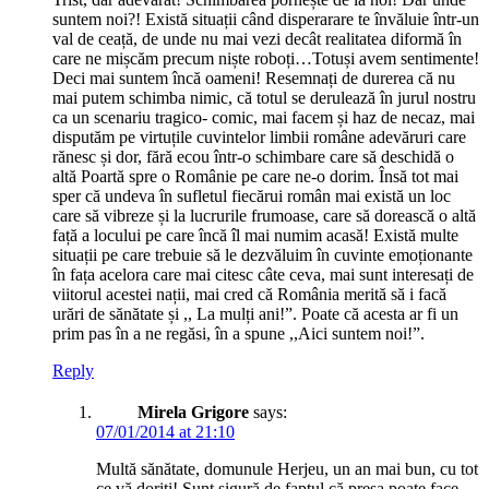
suntem noi?! Există situații când disperarare te învăluie într-un
val de ceață, de unde nu mai vezi decât realitatea diformă în
care ne mișcăm precum niște roboți…Totuși avem sentimente!
Deci mai suntem încă oameni! Resemnați de durerea că nu
mai putem schimba nimic, că totul se derulează în jurul nostru
ca un scenariu tragico- comic, mai facem și haz de necaz, mai
disputăm pe virtuțile cuvintelor limbii române adevăruri care
rănesc și dor, fără ecou într-o schimbare care să deschidă o
altă Poartă spre o Românie pe care ne-o dorim. Însă tot mai
sper că undeva în sufletul fiecărui român mai există un loc
care să vibreze și la lucrurile frumoase, care să dorească o altă
față a locului pe care încă îl mai numim acasă! Există multe
situații pe care trebuie să le dezvăluim în cuvinte emoționante
în fața acelora care mai citesc câte ceva, mai sunt interesați de
viitorul acestei nații, mai cred că România merită să i facă
urări de sănătate și ,, La mulți ani!”. Poate că acesta ar fi un
prim pas în a ne regăsi, în a spune ,,Aici suntem noi!”.
Reply
Mirela Grigore
says:
07/01/2014 at 21:10
Multă sănătate, domunule Herjeu, un an mai bun, cu tot
ce vă doriți! Sunt sigură de faptul că presa poate face