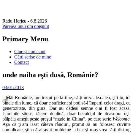
Radu Herjeu
- 6.8.2026
Părerea unui om obişnuit
Primary Menu
Skip
Cine și cum sunt
to
Cărţi scrise de mine
content
Contact
unde naiba eşti dusă, Românie?
03/01/2013
Măi Românie, am trecut pe la tine, să-ţi urez alea-alea, ştii tu, tot
binele din lume, că doar e suficient şi poţi să-l împarţi celor dragi, cu
generozitate, din gură. Dar nu dădeai semne c-ai fi fost acasă.
Luminile stinse, tăcere deplină, doar beculeţul de deasupra uşii
pâlpâia ameţit peste preşul “made in China”, pe care scrie
Welcome
.
Aşa că ţi-am lăsat câteva rânduri, promit să nu folosesc cuvinte
complicate, ştiu că ai avut probleme la bac şi n-aş vrea să-ţi distrug