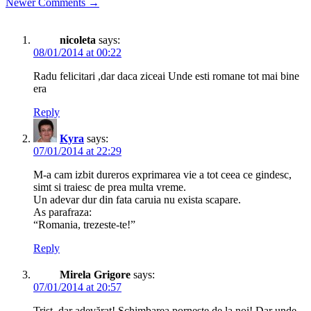
Newer Comments →
navigation
nicoleta
says:
08/01/2014 at 00:22
Radu felicitari ,dar daca ziceai Unde esti romane tot mai bine
era
Reply
Kyra
says:
07/01/2014 at 22:29
M-a cam izbit dureros exprimarea vie a tot ceea ce gindesc,
simt si traiesc de prea multa vreme.
Un adevar dur din fata caruia nu exista scapare.
As parafraza:
“Romania, trezeste-te!”
Reply
Mirela Grigore
says:
07/01/2014 at 20:57
Trist, dar adevărat! Schimbarea pornește de la noi! Dar unde