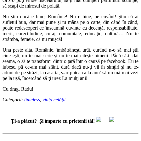
ca s-o poţi vinde măcelarului, să-ţi mai cumperi parfumuri scumpe,
să scapi de mirosul de poiată.
Nu ştiu dacă e bine, Românie! Nu e bine, pe cuvânt! Ştiu că ai
sufletul bun, dar mai pune şi tu mâna pe o carte, din când în când,
poate redescoperi ce înseamnă cuvinte ca decenţă, responsabilitate,
merit, corectitudine, curaj, comunitate, educaţie, cultură… Nu te
strâmba, femeie, că nu muşcă!
Una peste alta, Românie, îmbătrâneşti urât, curând n-o să mai ştii
cine eşti, nu te mai scrie şi nu te mai citeşte nimeni. Până să-ţi dai
seama, o să te transformi dintr-o ţară într-o cauză pe facebook. Eu te
iubesc, pă ce-am mai sfânt, dară dacă nu-ţi vii în simţiri şi nu te-
aduni de pe străzi, la casa ta, s-ar putea ca la anu’ să nu mă mai vezi
pe la uşă, încercând să-ţi urez La mulţi ani!
Cu drag, Radu!
Categorii:
timeless
,
viaţa cetăţii
Ţi-a plăcut?
Şi împarte cu prietenii tăi!