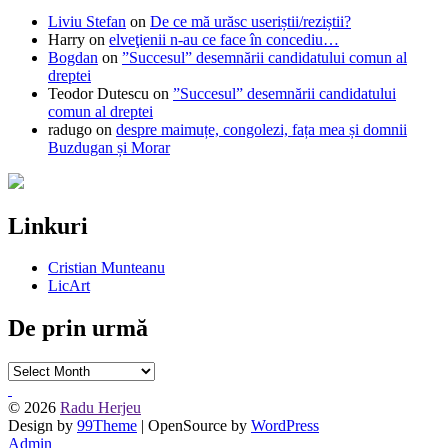
Liviu Stefan
on
De ce mă urăsc useriștii/reziștii?
Harry
on
elveţienii n-au ce face în concediu…
Bogdan
on
”Succesul” desemnării candidatului comun al
dreptei
Teodor Dutescu
on
”Succesul” desemnării candidatului
comun al dreptei
radugo
on
despre maimuțe, congolezi, fața mea și domnii
Buzdugan și Morar
Linkuri
Cristian Munteanu
LicArt
De prin urmă
De
prin
urmă
© 2026
Radu Herjeu
Design by
99Theme
| OpenSource by
WordPress
Admin