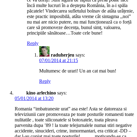
încă multe lucruri în a deștepta România, în a-i spăla
păcatele! Vindecarea sufletului bolnav de atâta urâțenie,
este practic imposibilă, atâta vreme cât sintagma ,,noi”
nu mai are nicio putere, nu mai funcționează ca o forță
care să promoveze decența, bunul simț, valoarea,
principiile sănătoase…Toate cele bune!
Reply
raduherjeu
says:
07/01/2014 at 21:15
Multumesc de urari! Un an cat mai bun!
Reply
kino arlechino
says:
05/01/2014 at 13:20
Romania “imbatraneste urat” asa este! Asta se datoreaza si
televiziunii care promoveaza pe toate posturile romanesti toate
nulitatile , toate siliconatele si botoxatele, toata pleava
parvenita dupa ’89 ! la toate telejurnalele numai stiri negative
accidente, sinucideri, crime, inmormantari, era criticat -DD –
dar l-au copiat mai toate posturile!………motivandu-se ca