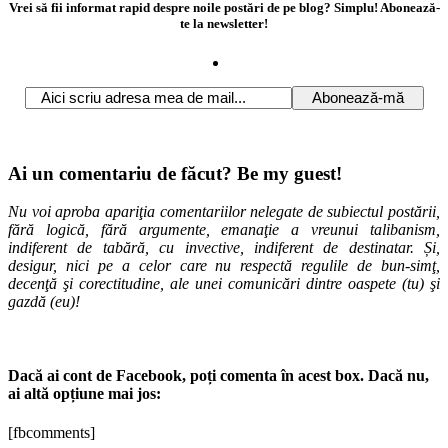
Vrei să fii informat rapid despre noile postări de pe blog? Simplu! Abonează-
te la newsletter!
Ai un comentariu de făcut? Be my guest!
Nu voi aproba apariţia comentariilor nelegate de subiectul postării,
fără logică, fără argumente, emanaţie a vreunui talibanism,
indiferent de tabără, cu invective, indiferent de destinatar. Și,
desigur, nici pe a celor care nu respectă regulile de bun-simţ,
decenţă şi corectitudine, ale unei comunicări dintre oaspete (tu) şi
gazdă (eu)!
Dacă ai cont de Facebook, poți comenta în acest box. Dacă nu,
ai altă opțiune mai jos:
[fbcomments]