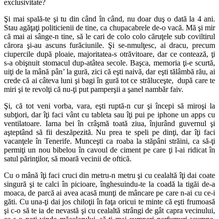
exclusivitate?
Şi mai spală-te şi tu din când în când, nu doar duş o dată la 4 ani.
Stau agăţaţi politicienii de tine, ca chupacabrele de-o vacă. Mă şi mir
că mai ai sânge-n tine, să le cari de colo colo căruţele sub coviltirul
cărora şi-au ascuns furăciunile. Şi se-nmulţesc, ai dracu, precum
ciupercile după ploaie, majoritatea-s otrăvitoare, dar ce contează, ţi
s-a obişnuit stomacul dup-atâtea secole. Başca, memoria ţi-e scurtă,
uiţi de la mână pân’ la gură, zici că eşti naivă, dar eşti tălâmbă rău, ai
crede că ai câteva luni şi bagi în gură tot ce străluceşte, după care te
miri şi te revolţi că nu-ţi put pamperşii a şanel nambăr faiv.
Şi, că tot veni vorba, vara, eşti ruptă-n cur şi începi să miroşi la
subţiori, dar îţi faci vânt cu tableta sau îţi pui pe iphone un apps cu
ventilatoare. Iarna bei în crâşmă toată ziua, înjurând guvernul şi
aşteptând să fii deszăpezită. Nu prea te speli pe dinţi, dar îţi faci
vacanţele în Tenerife. Munceşti ca roaba la stăpâni străini, ca să-ţi
permiţi un nou bibelou în cavoul de ciment pe care ţi l-ai ridicat în
satul părinţilor, să moară vecinii de oftică.
Cu o mână îţi faci cruci din metru-n metru şi cu cealaltă îţi dai coate
singură şi te calci în picioare, înghesuindu-te la coadă la tigăi de-a
moaca, de parcă ai avea acasă munţi de mâncare pe care n-ai cu ce-i
găti. Cu una-ţi dai jos chiloţii în faţa oricui te minte că eşti frumoasă
şi c-o să te ia de nevastă şi cu cealaltă strângi de gât capra vecinului,