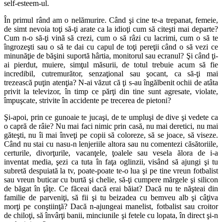
self-esteem-ul.
În primul rând am o nelămurire. Când şi cine te-a trepanat, femeie,
de simt nevoia toţi să-ţi arate ca la idioţi cum să citeşti mai departe?
Cum n-o să-ţi vină să crezi, cum o să râzi cu lacrimi, cum o să te
îngrozeşti sau o să te dai cu capul de toţi pereţii când o să vezi ce
minunăţie de băşini suportă hârtia, monitorul sau ecranul? Şi când ţi-
ai pierdut, muiere, simţul măsurii, de totul trebuie acum să fie
incredibil, cutremurător, senzaţional sau şocant, ca să-ţi mai
trezească puţin atenţia? N-ai văzut că ţi s-au îngălbenit ochii de atâta
privit la televizor, în timp ce părţi din tine sunt agresate, violate,
împuşcate, strivite în accidente pe trecerea de pietoni?
Şi-apoi, prin ce gunoaie te jucaşi, de te umpluşi de dive şi vedete ca
o capră de râie? Nu mai faci nimic prin casă, nu mai deretici, nu mai
găteşti, nu îi mai înveţi pe copii să coloreze, să se joace, să viseze.
Când nu stai cu nasu-n lenjeriile altora sau nu comentezi căsătoriile,
certurile, divorţurile, vacanţele, ţoalele sau vesela ălora de i-a
inventat media, şezi ca tuta în faţa oglinzii, visând să ajungi şi tu
subretă despuiată la tv, poate-poate te-o lua şi pe tine vreun fotbalist
sau vreun buticar cu burtă şi chelie, să-ţi cumpere mărgele şi silicon
de băgat în ţâţe. Ce făceai dacă erai băiat? Dacă nu te năşteai din
familie de parveniţi, să fii şi tu beizadea cu bemveu alb şi câţiva
morţi pe conştiinţă? Dacă n-ajungeai manelist, fotbalist sau croitor
de chiloţi, să învârţi banii, minciunile şi fetele cu lopata, în direct şi-n