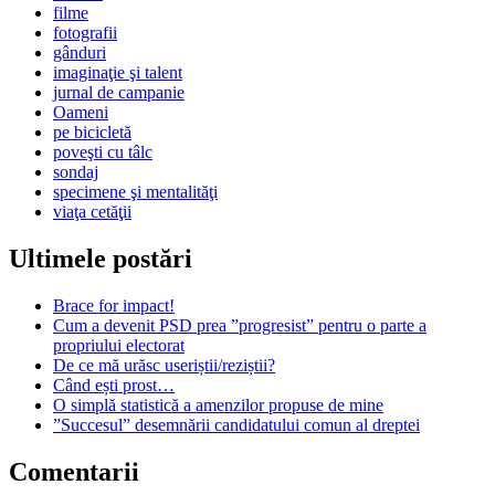
filme
fotografii
gânduri
imaginaţie şi talent
jurnal de campanie
Oameni
pe bicicletă
poveşti cu tâlc
sondaj
specimene şi mentalităţi
viaţa cetăţii
Ultimele postări
Brace for impact!
Cum a devenit PSD prea ”progresist” pentru o parte a
propriului electorat
De ce mă urăsc useriștii/reziștii?
Când ești prost…
O simplă statistică a amenzilor propuse de mine
”Succesul” desemnării candidatului comun al dreptei
Comentarii