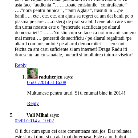
asta face “audienta!”……..toate emisiunile “contrafacute”
….”nora pentru bunica” , “tanti Aglaia”, trasniti in …pe
banii….. etc . etc. etc. am ajuns sa regret ca am dat banii pe o
plasma pe care …..o sterg de praf si atat! Generatia care vine
din urma noastra este o “generatie sacrificata pe altarul
democratiei! ” ……Nu stiu cum se face ca noi romanii suntem
mai mereu…. generatii de sacrificiu / pe altarul regalitatii /pe
altarul comunismului / pe altarul democratiei……eu sunt
feicita ca am carti suficiente si am internet! Draga Radu iti
doresc un an cu sanatate, bucurii si implinirea tuturor viselor!
Reply
raduherjeu
says:
05/01/2014 at 16:08
Multumesc pentru urari. Si ti enumai bine in 2014!
Reply
Vali Mihai
says:
05/01/2014 at 10:02
O fi dur cum spun cei care comenteaza mai jos. Dar relitatea
este si mai dura si cu atat mai dureroasa. Este ca un buboi