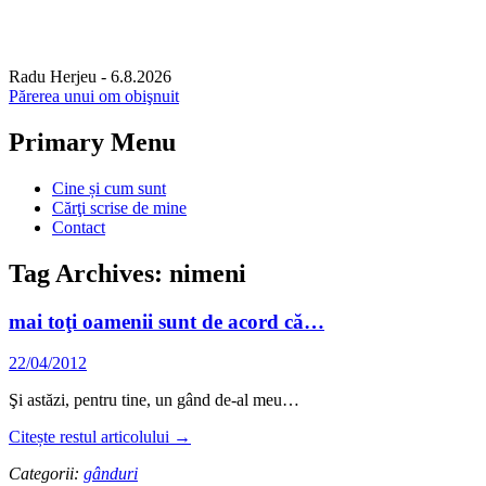
Radu Herjeu
- 6.8.2026
Părerea unui om obişnuit
Primary Menu
Skip
Cine și cum sunt
to
Cărţi scrise de mine
content
Contact
Tag Archives: nimeni
mai toţi oamenii sunt de acord că…
22/04/2012
Şi astăzi, pentru tine, un gând de-al meu…
Citește restul articolului
→
Categorii:
gânduri