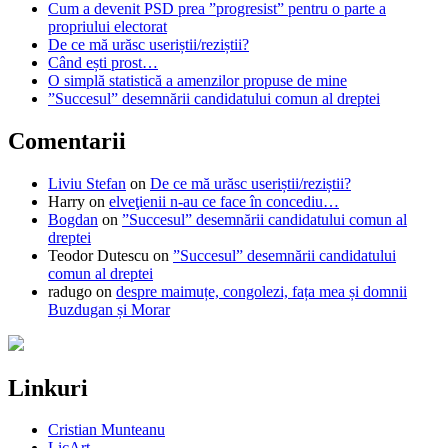
Cum a devenit PSD prea ”progresist” pentru o parte a
propriului electorat
De ce mă urăsc useriștii/reziștii?
Când ești prost…
O simplă statistică a amenzilor propuse de mine
”Succesul” desemnării candidatului comun al dreptei
Comentarii
Liviu Stefan
on
De ce mă urăsc useriștii/reziștii?
Harry
on
elveţienii n-au ce face în concediu…
Bogdan
on
”Succesul” desemnării candidatului comun al
dreptei
Teodor Dutescu
on
”Succesul” desemnării candidatului
comun al dreptei
radugo
on
despre maimuțe, congolezi, fața mea și domnii
Buzdugan și Morar
Linkuri
Cristian Munteanu
LicArt