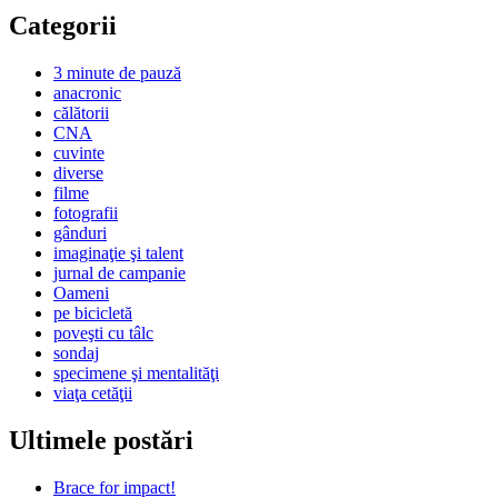
Categorii
3 minute de pauză
anacronic
călătorii
CNA
cuvinte
diverse
filme
fotografii
gânduri
imaginaţie şi talent
jurnal de campanie
Oameni
pe bicicletă
poveşti cu tâlc
sondaj
specimene şi mentalităţi
viaţa cetăţii
Ultimele postări
Brace for impact!