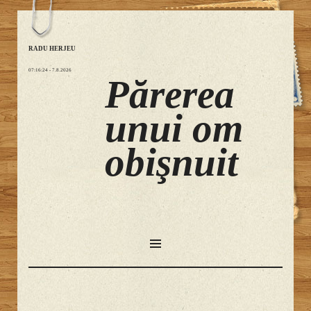
RADU HERJEU
07:16:24
- 7.8.2026
Părerea
unui om
obişnuit
SKIP
TO
CONTENT