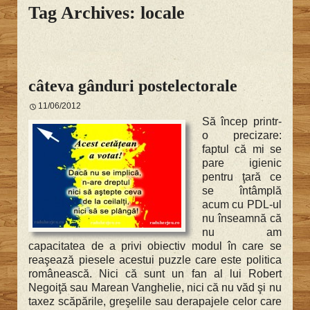
Tag Archives: locale
câteva gânduri postelectorale
11/06/2012
Să încep printr-
o precizare:
faptul că mi se
pare igienic
pentru ţară ce
se întâmplă
acum cu PDL-ul
nu înseamnă că
nu am
capacitatea de a privi obiectiv modul în care se
reaşează piesele acestui puzzle care este politica
românească. Nici că sunt un fan al lui Robert
Negoiţă sau Marean Vanghelie, nici că nu văd şi nu
taxez scăpările, greşelile sau derapajele celor care