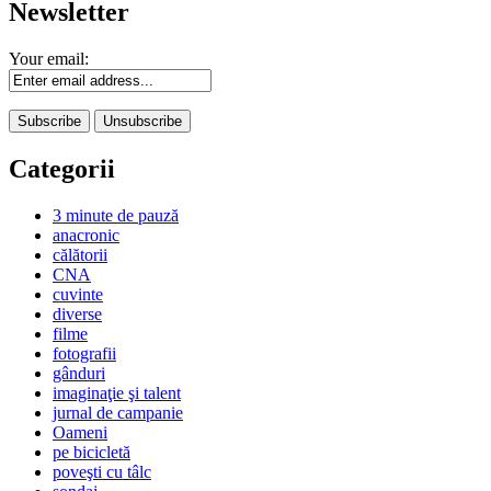
Newsletter
Your email:
Categorii
3 minute de pauză
anacronic
călătorii
CNA
cuvinte
diverse
filme
fotografii
gânduri
imaginaţie şi talent
jurnal de campanie
Oameni
pe bicicletă
poveşti cu tâlc