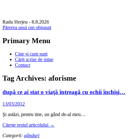
Radu Herjeu
- 8.8.2026
Părerea unui om obişnuit
Primary Menu
Skip
Cine și cum sunt
to
Cărţi scrise de mine
content
Contact
Tag Archives: aforisme
după ce ai stat o viaţă întreagă cu ochii închişi…
13/03/2012
Şi astăzi, pentru tine, un gând de-al meu…
Citește restul articolului
→
Categorii:
gânduri