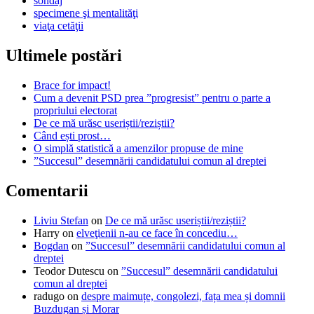
sondaj
specimene şi mentalităţi
viaţa cetăţii
Ultimele postări
Brace for impact!
Cum a devenit PSD prea ”progresist” pentru o parte a
propriului electorat
De ce mă urăsc useriștii/reziștii?
Când ești prost…
O simplă statistică a amenzilor propuse de mine
”Succesul” desemnării candidatului comun al dreptei
Comentarii
Liviu Stefan
on
De ce mă urăsc useriștii/reziștii?
Harry
on
elveţienii n-au ce face în concediu…
Bogdan
on
”Succesul” desemnării candidatului comun al
dreptei
Teodor Dutescu
on
”Succesul” desemnării candidatului
comun al dreptei
radugo
on
despre maimuțe, congolezi, fața mea și domnii
Buzdugan și Morar