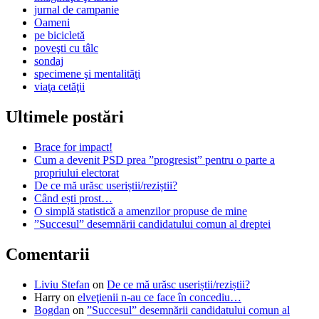
jurnal de campanie
Oameni
pe bicicletă
poveşti cu tâlc
sondaj
specimene şi mentalităţi
viaţa cetăţii
Ultimele postări
Brace for impact!
Cum a devenit PSD prea ”progresist” pentru o parte a
propriului electorat
De ce mă urăsc useriștii/reziștii?
Când ești prost…
O simplă statistică a amenzilor propuse de mine
”Succesul” desemnării candidatului comun al dreptei
Comentarii
Liviu Stefan
on
De ce mă urăsc useriștii/reziștii?
Harry
on
elveţienii n-au ce face în concediu…
Bogdan
on
”Succesul” desemnării candidatului comun al