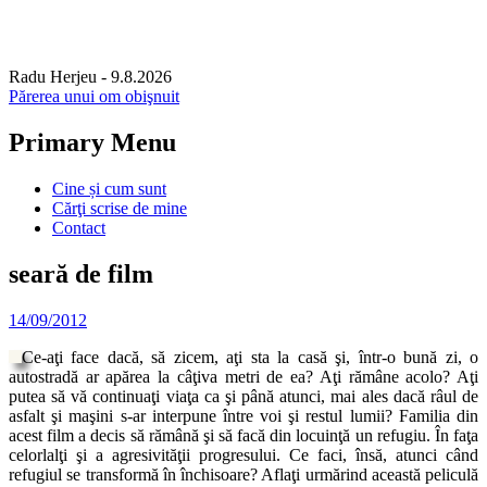
Radu Herjeu
- 9.8.2026
Părerea unui om obişnuit
Primary Menu
Skip
Cine și cum sunt
to
Cărţi scrise de mine
content
Contact
seară de film
14/09/2012
Ce-aţi face dacă, să zicem, aţi sta la casă şi, într-o bună zi, o
autostradă ar apărea la câţiva metri de ea? Aţi rămâne acolo? Aţi
putea să vă continuaţi viaţa ca şi până atunci, mai ales dacă râul de
asfalt şi maşini s-ar interpune între voi şi restul lumii? Familia din
acest film a decis să rămână şi să facă din locuinţă un refugiu. În faţa
celorlalţi şi a agresivităţii progresului. Ce faci, însă, atunci când
refugiul se transformă în închisoare? Aflaţi urmărind această peliculă