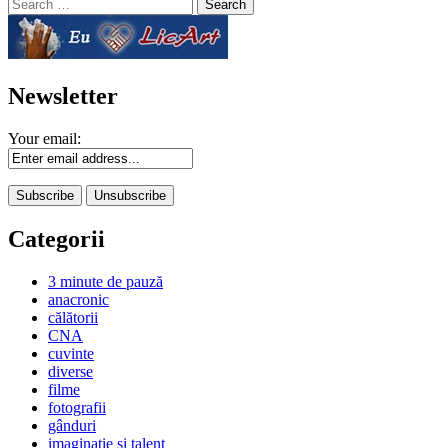
Search
for:
Newsletter
Your email:
Categorii
3 minute de pauză
anacronic
călătorii
CNA
cuvinte
diverse
filme
fotografii
gânduri
imaginaţie şi talent