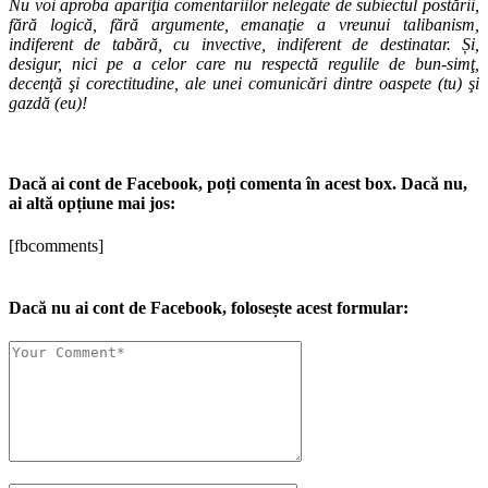
Nu voi aproba apariţia comentariilor nelegate de subiectul postării,
fără logică, fără argumente, emanaţie a vreunui talibanism,
indiferent de tabără, cu invective, indiferent de destinatar. Și,
desigur, nici pe a celor care nu respectă regulile de bun-simţ,
decenţă şi corectitudine, ale unei comunicări dintre oaspete (tu) şi
gazdă (eu)!
Dacă ai cont de Facebook, poți comenta în acest box. Dacă nu,
ai altă opțiune mai jos:
[fbcomments]
Dacă nu ai cont de Facebook, folosește acest formular: