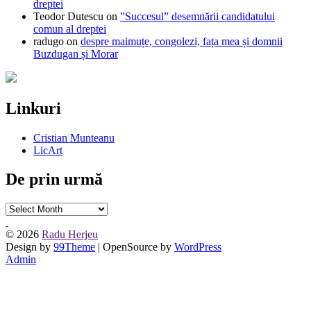
dreptei
Teodor Dutescu
on
”Succesul” desemnării candidatului
comun al dreptei
radugo
on
despre maimuțe, congolezi, fața mea și domnii
Buzdugan și Morar
Linkuri
Cristian Munteanu
LicArt
De prin urmă
De
prin
urmă
© 2026
Radu Herjeu
Design by
99Theme
| OpenSource by
WordPress
Admin