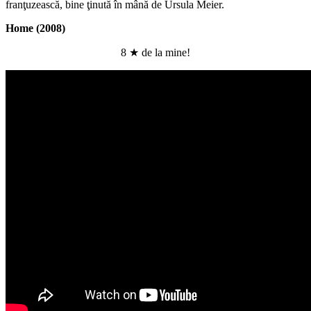
franţuzească, bine ţinută în mână de Ursula Meier.
Home (2008)
8 ★ de la mine!