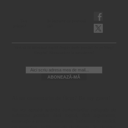
Ţi-a
Şi împarte cu prietenii
plăcut?
tăi!
Vrei să fii informat rapid despre noile postări de pe blog?
Simplu! Abonează-te la newsletter!
Ai un comentariu de făcut? Be my guest!
Nu voi aproba apariţia comentariilor nelegate de
subiectul postării, fără logică, fără argumente,
emanaţie a vreunui talibanism, indiferent de tabără,
cu invective, indiferent de destinatar. Și, desigur,