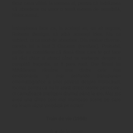
făcut ceva vâlvă la vremea ei, pentru că îndrăznea
să abordeze cu umor o temă extrem de sensibilă,
Holocaustul.
Întâmplarea face ca, în același an, un alt regizor,
Roberto Benigni, să aibă aceeași idee. Nu ca
subiect, ci ca mod de abordare. Din motive diverse,
creația lui a luat 3 Oscaruri (meritate). Probabil,
juriile au considerat că două filme care te pot face
să râzi chiar și atunci când se vorbește despre o
cumplită tragedie, ar fi prea mult. Dar filmul lui
Mihăileanu rămâne una dintre cele mai
emoționante și mai profunde transpuneri
cinematografice a unei povești despre Holocaust,
tocmai pentru că nu îți arată direct ororile petrecute,
ci camuflează inteligent drumul până la ele. Mai jos
aveți una dintre cele mai frumoase scene pe care
eu le-am văzut vreodată pe ecran!
Train de vie (1998)
9 ★ de la mine!