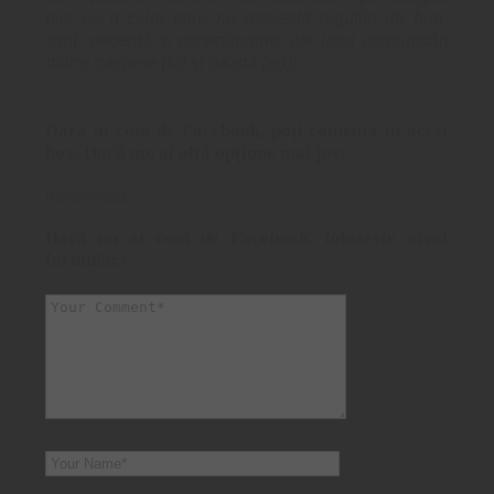
nici pe a celor care nu respectă regulile de bun-
simţ, decenţă şi corectitudine, ale unei comunicări
dintre oaspete (tu) şi gazdă (eu)!
Dacă ai cont de Facebook, poți comenta în acest
box. Dacă nu, ai altă opțiune mai jos:
[fbcomments]
Dacă nu ai cont de Facebook, folosește acest
formular: