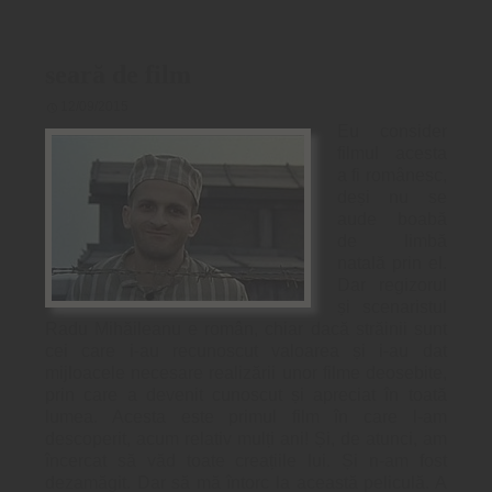
seară de film
12/09/2015
Eu consider
filmul acesta
a fi românesc,
deși nu se
aude boabă
de limbă
natală prin el.
Dar regizorul
și scenaristul
Radu Mihăileanu e român, chiar dacă străinii sunt
cei care i-au recunoscut valoarea și i-au dat
mijloacele necesare realizării unor filme deosebite,
prin care a devenit cunoscut și apreciat în toată
lumea. Acesta este primul film în care l-am
descoperit, acum relativ mulți ani! Și, de atunci, am
încercat să văd toate creațiile lui. Și n-am fost
dezamăgit. Dar să mă întorc la această peliculă. A