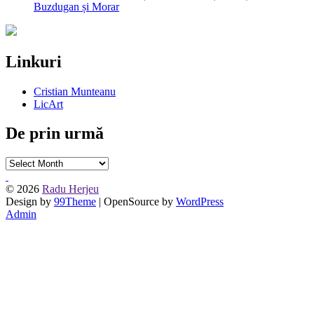
Buzdugan și Morar
Linkuri
Cristian Munteanu
LicArt
De prin urmă
De
prin
urmă
© 2026
Radu Herjeu
Design by
99Theme
| OpenSource by
WordPress
Admin