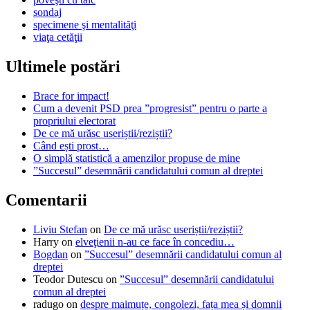
sondaj
specimene şi mentalităţi
viaţa cetăţii
Ultimele postări
Brace for impact!
Cum a devenit PSD prea ”progresist” pentru o parte a
propriului electorat
De ce mă urăsc useriștii/reziștii?
Când ești prost…
O simplă statistică a amenzilor propuse de mine
”Succesul” desemnării candidatului comun al dreptei
Comentarii
Liviu Stefan
on
De ce mă urăsc useriștii/reziștii?
Harry
on
elveţienii n-au ce face în concediu…
Bogdan
on
”Succesul” desemnării candidatului comun al
dreptei
Teodor Dutescu
on
”Succesul” desemnării candidatului
comun al dreptei
radugo
on
despre maimuțe, congolezi, fața mea și domnii