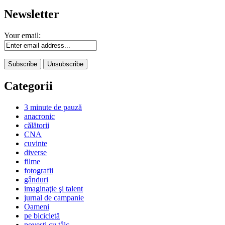
Newsletter
Your email:
Categorii
3 minute de pauză
anacronic
călătorii
CNA
cuvinte
diverse
filme
fotografii
gânduri
imaginaţie şi talent
jurnal de campanie
Oameni
pe bicicletă
poveşti cu tâlc