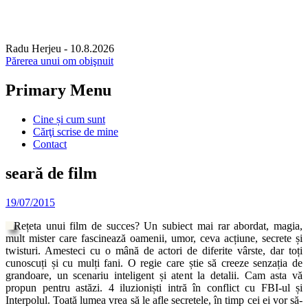
Radu Herjeu
- 10.8.2026
Părerea unui om obişnuit
Primary Menu
Skip
Cine și cum sunt
to
Cărţi scrise de mine
content
Contact
seară de film
19/07/2015
Rețeta unui film de succes? Un subiect mai rar abordat, magia,
mult mister care fascinează oamenii, umor, ceva acțiune, secrete și
twisturi. Amesteci cu o mână de actori de diferite vârste, dar toți
cunoscuți și cu mulți fani. O regie care știe să creeze senzația de
grandoare, un scenariu inteligent și atent la detalii. Cam asta vă
propun pentru astăzi. 4 iluzioniști intră în conflict cu FBI-ul și
Interpolul. Toată lumea vrea să le afle secretele, în timp cei ei vor să-