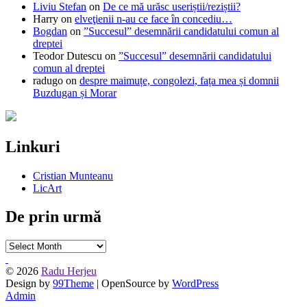
Liviu Stefan
on
De ce mă urăsc useriștii/reziștii?
Harry
on
elveţienii n-au ce face în concediu…
Bogdan
on
”Succesul” desemnării candidatului comun al
dreptei
Teodor Dutescu
on
”Succesul” desemnării candidatului
comun al dreptei
radugo
on
despre maimuțe, congolezi, fața mea și domnii
Buzdugan și Morar
Linkuri
Cristian Munteanu
LicArt
De prin urmă
De
prin
urmă
© 2026
Radu Herjeu
Design by
99Theme
| OpenSource by
WordPress
Admin