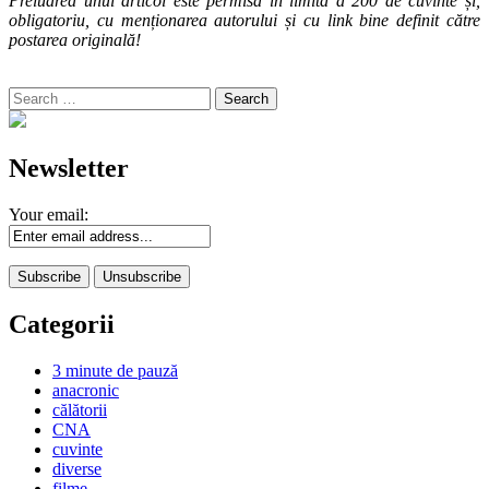
Preluarea unui articol este permisă în limita a 200 de cuvinte și,
obligatoriu, cu menționarea autorului și cu link bine definit către
postarea originală!
Search
for:
Newsletter
Your email:
Categorii
3 minute de pauză
anacronic
călătorii
CNA
cuvinte
diverse
filme