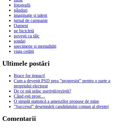
fotografii
gânduri
imaginaţie şi talent
jurnal de campanie
Oameni
pe bicicletă
poveşti cu tâlc
sondaj
specimene şi mentalităţi
viaţa cetăţii
Ultimele postări
Brace for impact!
Cum a devenit PSD prea ”progresist” pentru o parte a
propriului electorat
De ce mă urăsc useriștii/reziștii?
Când ești prost…
O simplă statistică a amenzilor propuse de mine
”Succesul” desemnării candidatului comun al dreptei
Comentarii