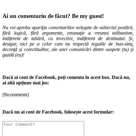
Ai un comentariu de făcut? Be my guest!
Nu voi aproba apariţia comentariilor nelegate de subiectul postării,
fără logică, fără argumente, emanaţie a vreunui talibanism,
indiferent de tabără, cu invective, indiferent de destinatar. Și,
desigur, nici pe a celor care nu respectă regulile de bun-simţ,
decenţă şi corectitudine, ale unei comunicări dintre oaspete (tu) şi
gazdă (eu)!
Dacă ai cont de Facebook, poți comenta în acest box. Dacă nu,
ai altă opțiune mai jos:
[fbcomments]
Dacă nu ai cont de Facebook, folosește acest formular: