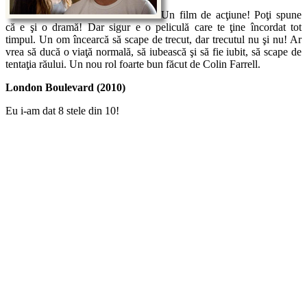
Un film de acţiune! Poţi spune
că e şi o dramă! Dar sigur e o peliculă care te ţine încordat tot
timpul. Un om încearcă să scape de trecut, dar trecutul nu şi nu! Ar
vrea să ducă o viaţă normală, să iubească şi să fie iubit, să scape de
tentaţia răului. Un nou rol foarte bun făcut de Colin Farrell.
London Boulevard (2010)
Eu i-am dat 8 stele din 10!