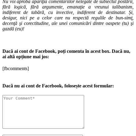
Nu voi aproba apariţia comentariilor nelegate de subiectul postării,
fără logică, fără argumente, emanaţie a vreunui talibanism,
indiferent de tabără, cu invective, indiferent de destinatar. Și,
desigur, nici pe a celor care nu respectă regulile de bun-simţ,
decenţă şi corectitudine, ale unei comunicări dintre oaspete (tu) şi
gazdă (eu)!
Dacă ai cont de Facebook, poți comenta în acest box. Dacă nu,
ai altă opțiune mai jos:
[fbcomments]
Dacă nu ai cont de Facebook, folosește acest formular: