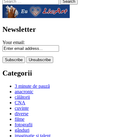
Search
for:
Newsletter
Your email:
Categorii
3 minute de pauză
anacronic
călătorii
CNA
cuvinte
diverse
filme
fotografii
gânduri
imaginaţie şi talent