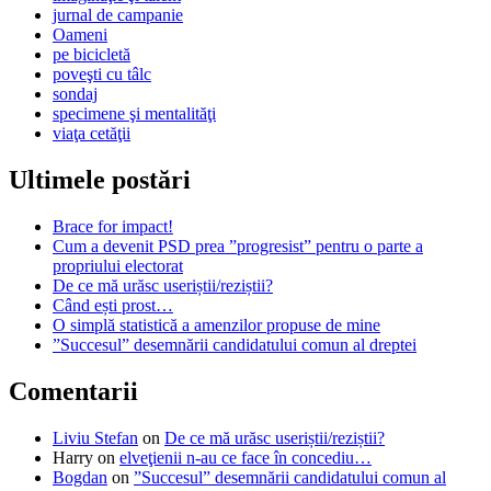
jurnal de campanie
Oameni
pe bicicletă
poveşti cu tâlc
sondaj
specimene şi mentalităţi
viaţa cetăţii
Ultimele postări
Brace for impact!
Cum a devenit PSD prea ”progresist” pentru o parte a
propriului electorat
De ce mă urăsc useriștii/reziștii?
Când ești prost…
O simplă statistică a amenzilor propuse de mine
”Succesul” desemnării candidatului comun al dreptei
Comentarii
Liviu Stefan
on
De ce mă urăsc useriștii/reziștii?
Harry
on
elveţienii n-au ce face în concediu…
Bogdan
on
”Succesul” desemnării candidatului comun al