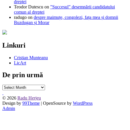
dreptei
Teodor Dutescu
on
”Succesul” desemnării candidatului
comun al dreptei
radugo
on
despre maimuțe, congolezi, fața mea și domnii
Buzdugan și Morar
Linkuri
Cristian Munteanu
LicArt
De prin urmă
De
prin
urmă
© 2026
Radu Herjeu
Design by
99Theme
| OpenSource by
WordPress
Admin