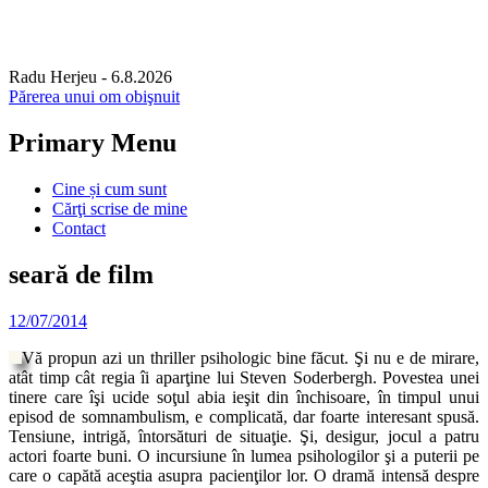
Radu Herjeu
- 6.8.2026
Părerea unui om obişnuit
Primary Menu
Skip
Cine și cum sunt
to
Cărţi scrise de mine
content
Contact
seară de film
12/07/2014
Vă propun azi un thriller psihologic bine făcut. Şi nu e de mirare,
atât timp cât regia îi aparţine lui Steven Soderbergh. Povestea unei
tinere care îşi ucide soţul abia ieşit din închisoare, în timpul unui
episod de somnambulism, e complicată, dar foarte interesant spusă.
Tensiune, intrigă, întorsături de situaţie. Şi, desigur, jocul a patru
actori foarte buni. O incursiune în lumea psihologilor şi a puterii pe
care o capătă aceştia asupra pacienţilor lor. O dramă intensă despre