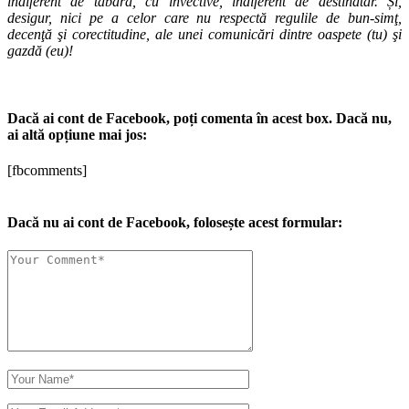
indiferent de tabără, cu invective, indiferent de destinatar. Și,
desigur, nici pe a celor care nu respectă regulile de bun-simţ,
decenţă şi corectitudine, ale unei comunicări dintre oaspete (tu) şi
gazdă (eu)!
Dacă ai cont de Facebook, poți comenta în acest box. Dacă nu,
ai altă opțiune mai jos:
[fbcomments]
Dacă nu ai cont de Facebook, folosește acest formular: