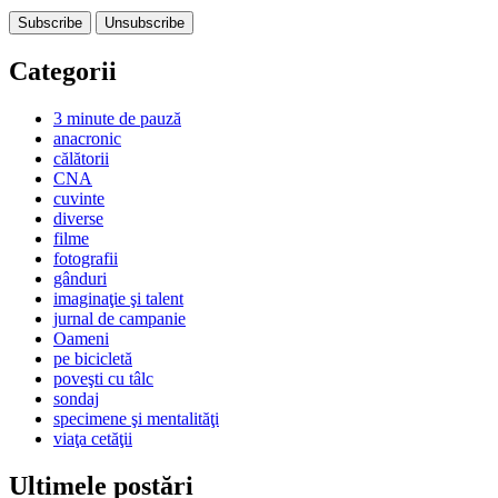
Categorii
3 minute de pauză
anacronic
călătorii
CNA
cuvinte
diverse
filme
fotografii
gânduri
imaginaţie şi talent
jurnal de campanie
Oameni
pe bicicletă
poveşti cu tâlc
sondaj
specimene şi mentalităţi
viaţa cetăţii
Ultimele postări