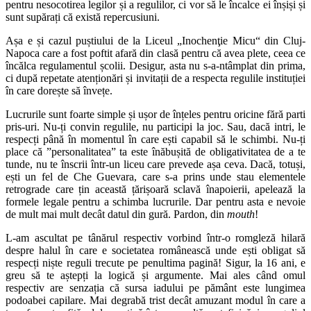
pentru nesocotirea legilor și a regulilor, ci vor să le încalce ei înșiși și
sunt supărați că există repercusiuni.
Așa e și cazul puștiului de la Liceul „Inochenţie Micu“ din Cluj-
Napoca care a fost poftit afară din clasă pentru că avea plete, ceea ce
încălca regulamentul școlii. Desigur, asta nu s-a-ntâmplat din prima,
ci după repetate atenționări și invitații de a respecta regulile instituției
în care dorește să învețe.
Lucrurile sunt foarte simple și ușor de înțeles pentru oricine fără parti
pris-uri. Nu-ți convin regulile, nu participi la joc. Sau, dacă intri, le
respecți până în momentul în care ești capabil să le schimbi. Nu-ți
place că ”personalitatea” ta este înăbușită de obligativitatea de a te
tunde, nu te înscrii într-un liceu care prevede așa ceva. Dacă, totuși,
ești un fel de Che Guevara, care s-a prins unde stau elementele
retrograde care țin această țărișoară sclavă înapoierii, apelează la
formele legale pentru a schimba lucrurile. Dar pentru asta e nevoie
de mult mai mult decât datul din gură. Pardon, din
mouth
!
L-am ascultat pe tânărul respectiv vorbind într-o romgleză hilară
despre halul în care e societatea românească unde ești obligat să
respecți niște reguli trecute pe penultima pagină! Sigur, la 16 ani, e
greu să te aștepți la logică și argumente. Mai ales când omul
respectiv are senzația că sursa iadului pe pământ este lungimea
podoabei capilare. Mai degrabă trist decât amuzant modul în care a