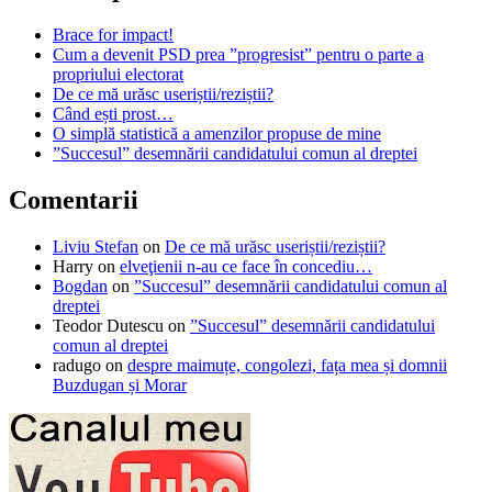
Brace for impact!
Cum a devenit PSD prea ”progresist” pentru o parte a
propriului electorat
De ce mă urăsc useriștii/reziștii?
Când ești prost…
O simplă statistică a amenzilor propuse de mine
”Succesul” desemnării candidatului comun al dreptei
Comentarii
Liviu Stefan
on
De ce mă urăsc useriștii/reziștii?
Harry
on
elveţienii n-au ce face în concediu…
Bogdan
on
”Succesul” desemnării candidatului comun al
dreptei
Teodor Dutescu
on
”Succesul” desemnării candidatului
comun al dreptei
radugo
on
despre maimuțe, congolezi, fața mea și domnii
Buzdugan și Morar