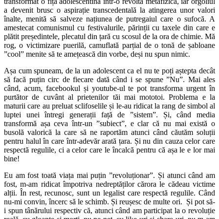
transformat o fiță adolescentină într-o revoltă metafizică, iar orgoliul
a devenit brusc o aspirație transcedentală la atingerea unor valori
înalte, menită să salveze națiunea de putregaiul care o sufocă. A
amestecat comunismul cu festivalurile, părinții cu taxele din care e
plătit președintele, plecatul din țară cu scosul de la ora de chimie. Mă
rog, o victimizare puerilă, camuflată parțial de o tonă de șabloane
”cool” menite să te amețească din vorbe, deși nu spun nimic.
Așa cum spuneam, de la un adolescent ca el nu te poți aștepta decât
să facă puțin circ de fiecare dată când i se spune ”Nu”. Mai ales
când, acum, facebookul și youtube-ul te pot transforma urgent în
purtător de cuvânt al prietenilor tăi mai mototoi. Problema e la
maturii care au preluat sclifoselile și le-au ridicat la rang de simbol al
luptei unei întregi generații față de ”sistem”. Și, când media
transformă așa ceva într-un ”subiect”, e clar că nu mai există o
busolă valorică la care să ne raportăm atunci când căutăm soluții
pentru halul în care într-adevăr arată țara. Și nu din cauza celor care
respectă regulile, ci a celor care le încalcă pentru că așa le e lor mai
bine!
Eu am fost toată viața mai puțin ”revoluționar”. Și atunci când am
fost, m-am ridicat împotriva nedreptăților cărora le cădeau victime
alții. În rest, recunosc, sunt un legalist care respectă regulile. Când
nu-mi convin, încerc să le schimb. Și reușesc de multe ori. Și pot să-
i spun tânărului respectiv că, atunci când am participat la o revoluție