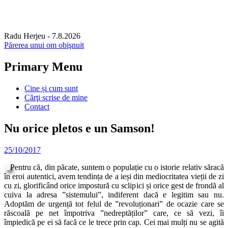
Radu Herjeu
- 7.8.2026
Părerea unui om obişnuit
Primary Menu
Skip
Cine și cum sunt
to
Cărţi scrise de mine
content
Contact
Nu orice pletos e un Samson!
25/10/2017
Pentru că, din păcate, suntem o populație cu o istorie relativ săracă
în eroi autentici, avem tendința de a ieși din mediocritatea vieții de zi
cu zi, glorificând orice impostură cu sclipici și orice gest de frondă al
cuiva la adresa ”sistemului”, indiferent dacă e legitim sau nu.
Adoptăm de urgență tot felul de ”revoluționari” de ocazie care se
răscoală pe net împotriva ”nedreptăților” care, ce să vezi, îi
împiedică pe ei să facă ce le trece prin cap. Cei mai mulți nu se agită