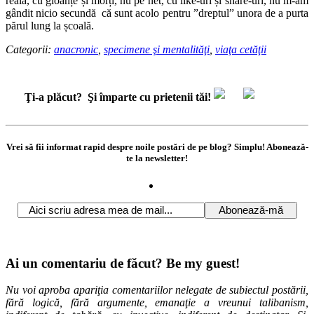
reală, cu gloanțe și morți, nu pe net, cu like-uri și share-uri, nu m-am
gândit nicio secundă că sunt acolo pentru ”dreptul” unora de a purta
părul lung la școală.
Categorii:
anacronic
,
specimene şi mentalităţi
,
viaţa cetăţii
Ţi-a plăcut?
Şi împarte cu prietenii tăi!
Vrei să fii informat rapid despre noile postări de pe blog? Simplu! Abonează-
te la newsletter!
Ai un comentariu de făcut? Be my guest!
Nu voi aproba apariţia comentariilor nelegate de subiectul postării,
fără logică, fără argumente, emanaţie a vreunui talibanism,