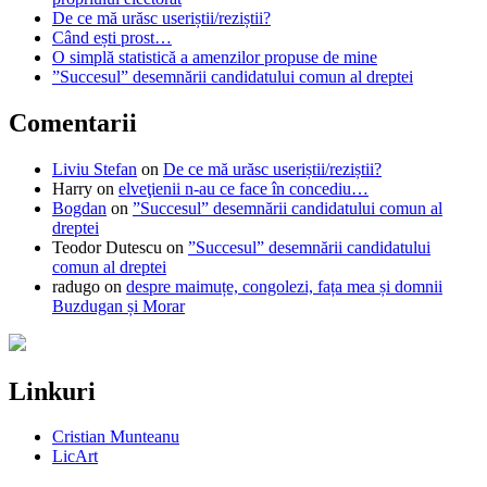
De ce mă urăsc useriștii/reziștii?
Când ești prost…
O simplă statistică a amenzilor propuse de mine
”Succesul” desemnării candidatului comun al dreptei
Comentarii
Liviu Stefan
on
De ce mă urăsc useriștii/reziștii?
Harry
on
elveţienii n-au ce face în concediu…
Bogdan
on
”Succesul” desemnării candidatului comun al
dreptei
Teodor Dutescu
on
”Succesul” desemnării candidatului
comun al dreptei
radugo
on
despre maimuțe, congolezi, fața mea și domnii
Buzdugan și Morar
Linkuri
Cristian Munteanu
LicArt