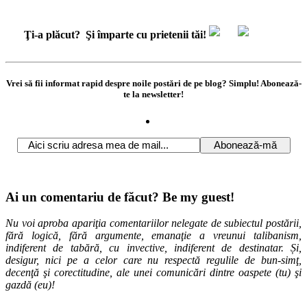
Ţi-a plăcut?
Şi împarte cu prietenii tăi!
Vrei să fii informat rapid despre noile postări de pe blog? Simplu! Abonează-
te la newsletter!
Ai un comentariu de făcut? Be my guest!
Nu voi aproba apariţia comentariilor nelegate de subiectul postării,
fără logică, fără argumente, emanaţie a vreunui talibanism,
indiferent de tabără, cu invective, indiferent de destinatar. Și,
desigur, nici pe a celor care nu respectă regulile de bun-simţ,
decenţă şi corectitudine, ale unei comunicări dintre oaspete (tu) şi
gazdă (eu)!