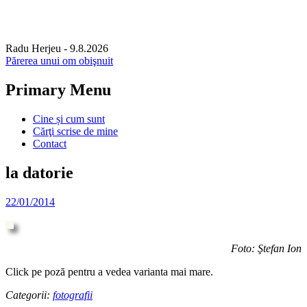
Radu Herjeu
- 9.8.2026
Părerea unui om obişnuit
Primary Menu
Skip
Cine și cum sunt
to
Cărţi scrise de mine
content
Contact
la datorie
22/01/2014
Foto: Ştefan Ion
Click pe poză pentru a vedea varianta mai mare.
Categorii:
fotografii