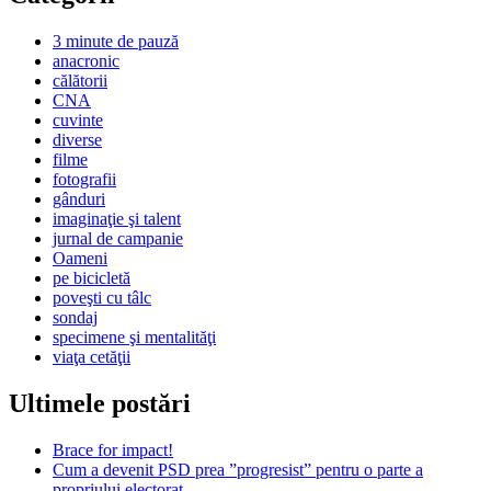
3 minute de pauză
anacronic
călătorii
CNA
cuvinte
diverse
filme
fotografii
gânduri
imaginaţie şi talent
jurnal de campanie
Oameni
pe bicicletă
poveşti cu tâlc
sondaj
specimene şi mentalităţi
viaţa cetăţii
Ultimele postări
Brace for impact!
Cum a devenit PSD prea ”progresist” pentru o parte a
propriului electorat