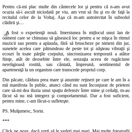
Pentru că-mi plac multe din cântecele lor şi pentru că n-am avut
ocazia să-i ascult niciodată pe viu, am vrut să fiu şi eu de faţă la
recitalul celor de la Voltaj. Aşa că m-am autoinvitat în subsolul
clădirii şi…
A fost o experienţă nouă. Imersiunea în mijlocul unui lan de
oameni care se chinuiau să găsească loc pentru a se mişca în ritmul
muzicii sau pentru a aplauda, fără să bruscheze pe nimeni din jur,
sunetele acelea care pătrundeau de peste tot şi năşteau vibraţii şi
ecouri în toate părţile corpului, sincronizarea temporară a atâtor
fiinţe, atât de deosebite între ele, senzaţia aceea de rugăciune
nereligioasă rostită, sau cântată, împreună, sentimentul de
apartenenţă la un organism care transcede propriul corp.
Din păcate, căldura prea mare şi anumite reţineri pe care le am în a
mă manifesta în public, atunci când nu sunt înconjurat de prieteni
care să-mi dea iluzia unui spaţiu defensiv între mine şi ceilalţi, m-au
făcut să nu mă integrez şi comportamental. Dar a fost suficient,
pentru mine, c-am făcut-o sufleteşte.
PS. Mulţumesc, Sorin.
***
Click pe poze, dacă vreţi să le vedeţi mai mari. Mai multe fotografii