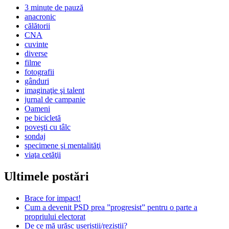
3 minute de pauză
anacronic
călătorii
CNA
cuvinte
diverse
filme
fotografii
gânduri
imaginaţie şi talent
jurnal de campanie
Oameni
pe bicicletă
poveşti cu tâlc
sondaj
specimene şi mentalităţi
viaţa cetăţii
Ultimele postări
Brace for impact!
Cum a devenit PSD prea ”progresist” pentru o parte a
propriului electorat
De ce mă urăsc useriștii/reziștii?