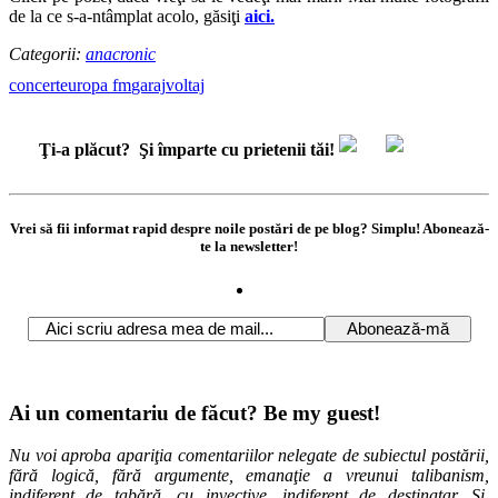
de la ce s-a-ntâmplat acolo, găsiţi
aici.
Categorii:
anacronic
concert
europa fm
garaj
voltaj
Ţi-a plăcut?
Şi împarte cu prietenii tăi!
Vrei să fii informat rapid despre noile postări de pe blog? Simplu! Abonează-
te la newsletter!
Ai un comentariu de făcut? Be my guest!
Nu voi aproba apariţia comentariilor nelegate de subiectul postării,
fără logică, fără argumente, emanaţie a vreunui talibanism,
indiferent de tabără, cu invective, indiferent de destinatar. Și,