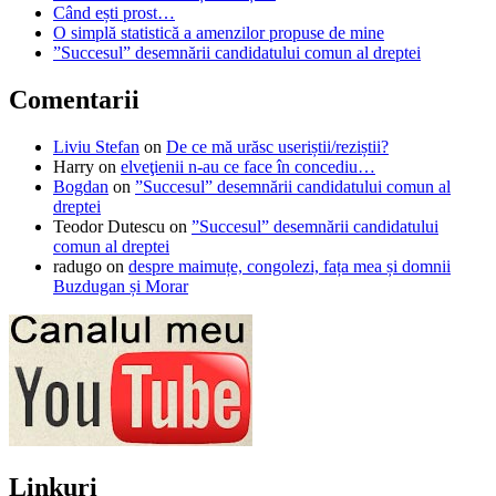
Când ești prost…
O simplă statistică a amenzilor propuse de mine
”Succesul” desemnării candidatului comun al dreptei
Comentarii
Liviu Stefan
on
De ce mă urăsc useriștii/reziștii?
Harry
on
elveţienii n-au ce face în concediu…
Bogdan
on
”Succesul” desemnării candidatului comun al
dreptei
Teodor Dutescu
on
”Succesul” desemnării candidatului
comun al dreptei
radugo
on
despre maimuțe, congolezi, fața mea și domnii
Buzdugan și Morar
Linkuri