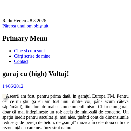
Radu Herjeu
- 8.8.2026
Părerea unui om obişnuit
Primary Menu
Skip
Cine și cum sunt
to
Cărţi scrise de mine
content
Contact
garaj cu (high) Voltaj!
14/06/2012
Aseară am fost, pentru prima dată, în garajul Europa FM. Pentru
cei ce nu ştiu (şi eu am fost unul dintre voi, până acum câteva
săptămâni), titulatura de mai sus nu e un eufemism. Chiar e un garaj,
doar că mai îndeplineşte un rol: acela de mini-sală de concerte. Un
spaţiu inedit pentru ascultat şi, mai ales, ţinând cont de dimensiunile
reduse şi de pereţii de beton, de „simţit” muzică în cele două cutii de
rezonanţă cu care ne-a înzestrat natura.