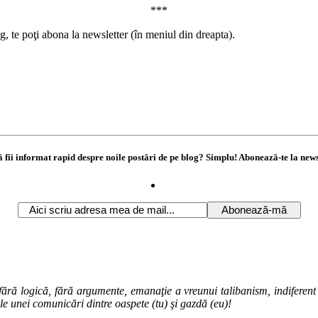
***
g, te poţi abona la newsletter (în meniul din dreapta).
ă fii informat rapid despre noile postări de pe blog? Simplu! Abonează-te la news
ără logică, fără argumente, emanaţie a vreunui talibanism, indiferent de
ale unei comunicări dintre oaspete (tu) şi gazdă (eu)!