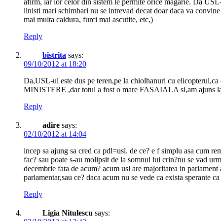
afirm, iar lor celor din sistem le permite orice magarie. Da USL-ul
linisti mari schimbari nu se intrevad decat doar daca va convine 
mai multa caldura, furci mai ascutite, etc,)
Reply
bistrita
says:
09/10/2012 at 18:20
Da,USL-ul este dus pe teren,pe la chiolhanuri cu elicopterul,ca 
MINISTERE ,dar totul a fost o mare FASAIALA si,am ajuns la c
Reply
adire
says:
02/10/2012 at 14:04
incep sa ajung sa cred ca pdl=usl. de ce? e f simplu asa cum rema
fac? sau poate s-au molipsit de la somnul lui crin?nu se vad urme
decembrie fata de acum? acum usl are majoritatea in parlament ar
parlamentar,sau ce? daca acum nu se vede ca exista sperante ca s
Reply
Ligia Nitulescu
says: