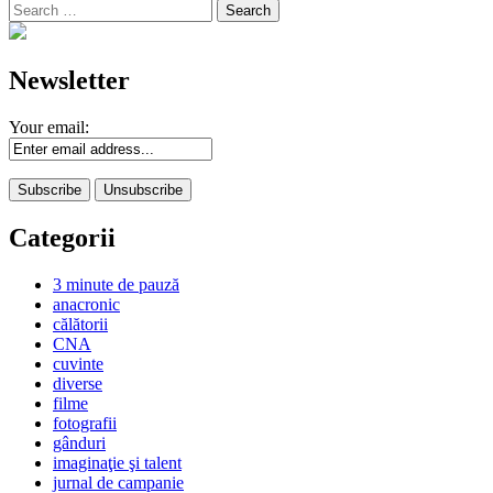
Search
for:
Newsletter
Your email:
Categorii
3 minute de pauză
anacronic
călătorii
CNA
cuvinte
diverse
filme
fotografii
gânduri
imaginaţie şi talent
jurnal de campanie