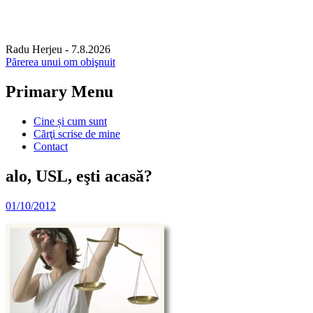
Radu Herjeu
- 7.8.2026
Părerea unui om obişnuit
Primary Menu
Skip
Cine și cum sunt
to
Cărţi scrise de mine
content
Contact
alo, USL, eşti acasă?
01/10/2012