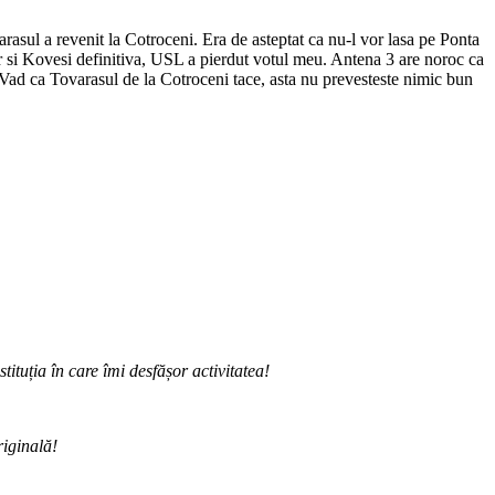
rasul a revenit la Cotroceni. Era de asteptat ca nu-l vor lasa pe Ponta
rar si Kovesi definitiva, USL a pierdut votul meu. Antena 3 are noroc ca
 Vad ca Tovarasul de la Cotroceni tace, asta nu prevesteste nimic bun
ituția în care îmi desfășor activitatea!
riginală!