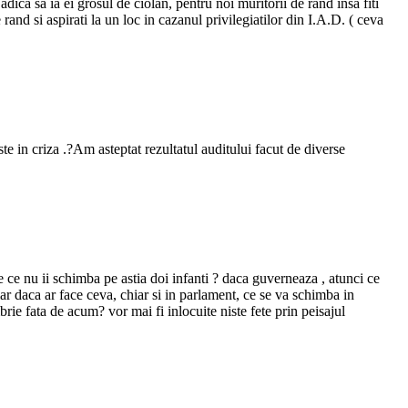
dica sa ia ei grosul de ciolan, pentru noi muritorii de rand insa fiti
and si aspirati la un loc in cazanul privilegiatilor din I.A.D. ( ceva
e in criza .?Am asteptat rezultatul auditului facut de diverse
e ce nu ii schimba pe astia doi infanti ? daca guverneaza , atunci ce
iar daca ar face ceva, chiar si in parlament, ce se va schimba in
ie fata de acum? vor mai fi inlocuite niste fete prin peisajul