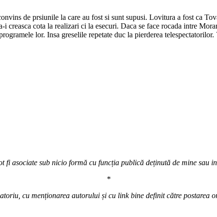
ins de prsiunile la care au fost si sunt supusi. Lovitura a fost ca Tova
a-i creasca cota la realizari ci la esecuri. Daca se face rocada intre Mo
gramele lor. Insa greselile repetate duc la pierderea telespectatorilor.
t fi asociate sub nicio formă cu funcția publică deținută de mine sau inst
*
atoriu, cu menționarea autorului și cu link bine definit către postarea o