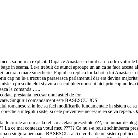
bicei. sa fiu mai explicit. Dupa ce Anastase a furat ca-n codru voturile ba
i bage in seama. Le-a trebuit de atunci aproape un an ca sa faca acesta al
 facura o mare smecherie. Faptul ca replica lor la hotia lui Anastase a fo
prin cap nu le-a trecut sa paraseasca parlamentul dar era devina majorit
sie a presedintelui si avura esecul binecunoscut nici prin cap nu le-a tre
oneaza la comanda …..
icodata prestanta necesar unui astfel de for
rezolvare. Singurul comandament este BASESCU JOS.
ui romanesc si in loc sa faci modificarile fundamentale in sistem ca sa 
e corectie a integului siste, si cele preventive necesare ea se va repeta.
t lucrurile au ramas la fel :cu acelasi presedinte ???, cu numar de alega
???? La ce mai conteaza votul meu ????? Ca nu s-a reusit schimbarea presed
de vina o singura persoana BASESCU. aici e vorba de un sistem politico