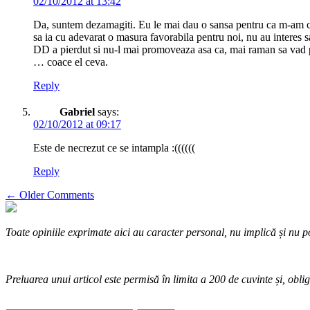
02/10/2012 at 13:42
Da, suntem dezamagiti. Eu le mai dau o sansa pentru ca m-am conv
sa ia cu adevarat o masura favorabila pentru noi, nu au interes s
DD a pierdut si nu-l mai promoveaza asa ca, mai raman sa vad pro
… coace el ceva.
Reply
Gabriel
says:
02/10/2012 at 09:17
Este de necrezut ce se intampla :((((((
Reply
Comment
← Older Comments
navigation
Toate opiniile exprimate aici au caracter personal, nu implică și nu po
Preluarea unui articol este permisă în limita a 200 de cuvinte și, oblig