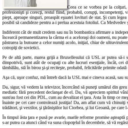
Ceea ce se vorbea pe la colţuri,
profesionişti şi corecţi, restul fiind, probabil, corupţi, incompetenţi
piept, aproape singuri, proaspăt eşuatei lovituri de stat. Şi cum le
posibil să candideze pentru a-i prelua acestuia fotoliul. Ca Medvedev ş
Indiferent cât de mult credem sau nu în bombastica afirmare a independen
încearcă permanentizarea la cârma ei a aceloraşi doi oameni, nu poate d
păstrarea la butoane a celor numiţi acolo, iniţial, chiar de ultravirule
cotropiţi de sovietici.
Pe de altă parte, marea grijă a Bruxellesului că USL ar putea să-i s
dimpotrivă, sunt atât de ocupaţi cu alte lucruri esenţiale, încât, cei do
tămbălău, stă în birou şi-şi reciteşte, probabil, felicitările primite oda
Aşa că, uşor confuz, mă întreb dacă la USL mai e cineva acasă, sau sun
Da, sigur, vă vedem la televizor, încercând să puneţi umărul din greu l
mediatic fără precedent declanşat de el. Da, vă apreciem spiritul vân
sunt/au fost cei din PDL, cum au devalizat ei ţara. Asta în timp ce meg
înainte pe cei care controlează justiţia! Da, am aflat cum vă chinuiţi s
trădători, şi verzilor, şi ţărăniştilor lui Ciorbea, şi lui Geoană, pe care
În timpul ăsta ţara e pusă pe avarie, marile reforme promise aşteaptă 
s-ar putea ca atunci când va suna clopoţelul în decembrie, să vă regăsiţ