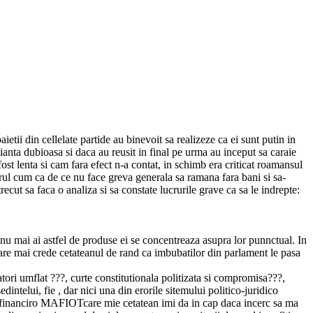
ietii din cellelate partide au binevoit sa realizeze ca ei sunt putin in
ianta dubioasa si daca au reusit in final pe urma au inceput sa caraie
st lenta si cam fara efect n-a contat, in schimb era criticat roamansul
arul cum ca de ce nu face greva generala sa ramana fara bani si sa-
cut sa faca o analiza si sa constate lucrurile grave ca sa le indrepte:
nu mai ai astfel de produse ei se concentreaza asupra lor punnctual. In
 Oare mai crede cetateanul de rand ca imbubatilor din parlament le pasa
tori umflat ???, curte constitutionala politizata si compromisa???,
intelui, fie , dar nici una din erorile sitemului politico-juridico
 -financiro MAFIOTcare mie cetatean imi da in cap daca incerc sa ma