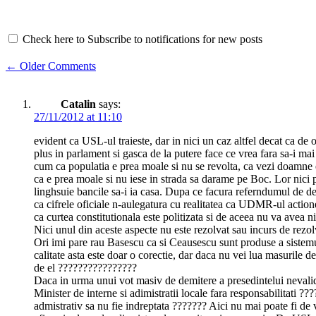
Check here to Subscribe to notifications for new posts
Comment
← Older Comments
navigation
Catalin
says:
27/11/2012 at 11:10
evident ca USL-ul traieste, dar in nici un caz altfel decat ca de o
plus in parlament si gasca de la putere face ce vrea fara sa-i ma
cum ca populatia e prea moale si nu se revolta, ca vezi doamne ei
ca e prea moale si nu iese in strada sa darame pe Boc. Lor nici 
linghsuie bancile sa-i ia casa. Dupa ce facura referndumul de demi
ca cifrele oficiale n-aulegatura cu realitatea ca UDMR-ul acti
ca curtea constitutionala este politizata si de aceea nu va avea n
Nici unul din aceste aspecte nu este rezolvat sau incurs de 
Ori imi pare rau Basescu ca si Ceausescu sunt produse a sistemul
calitate asta este doar o corectie, dar daca nu vei lua masurile d
de el ????????????????
Daca in urma unui vot masiv de demitere a presedintelui nevalida
Minister de interne si adimistratii locale fara responsabilitati ?
admistrativ sa nu fie indreptata ??????? Aici nu mai poate fi 