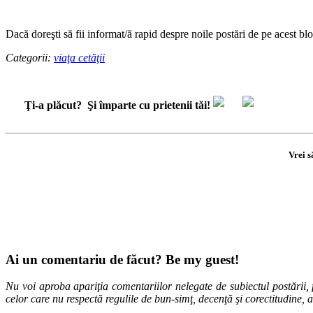
Dacă doreşti să fii informat/ă rapid despre noile postări de pe acest blo
Categorii:
viaţa cetăţii
Ţi-a plăcut?
Şi împarte cu prietenii tăi!
Vrei s
Ai un comentariu de făcut? Be my guest!
Nu voi aproba apariţia comentariilor nelegate de subiectul postării, f
celor care nu respectă regulile de bun-simţ, decenţă şi corectitudine, 