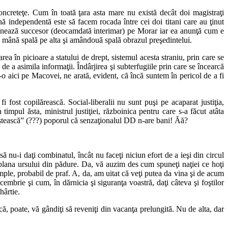
ncreteţe. Cum în toată ţara asta mare nu există decât doi magistraţi
ână independentă este să facem rocada între cei doi titani care au ţinut
semnează succesor (deocamdată interimar) pe Morar iar ea anunţă cum e
 o mână spală pe alta şi amândouă spală obrazul preşedintelui.
ea în picioare a statului de drept, sistemul acesta straniu, prin care se
 a asimila informaţii. Îndârjirea şi subterfugiile prin care se încearcă
t-o aici pe Macovei, ne arată, evident, că încă suntem în pericol de a fi
ost copilărească. Social-liberalii nu sunt puşi pe acaparat justiţia,
n timpul ăsta, ministrul justiţiei, războinica pentru care s-a făcut atâta
“liniştească” (???) poporul că senzaţionalul DD n-are bani! Ăă?
 nu-i daţi combinatul, încât nu faceţi niciun efort de a ieşi din circul
 blana ursului din pădure. Da, vă auzim des cum spuneţi naţiei ce hoţi
mple, probabil de praf. A, da, am uitat că veţi putea da vina şi de acum
cembrie şi cum, în dărnicia şi siguranţa voastră, daţi câteva şi foştilor
hârtie.
, poate, vă gândiţi să reveniţi din vacanţa prelungită. Nu de alta, dar