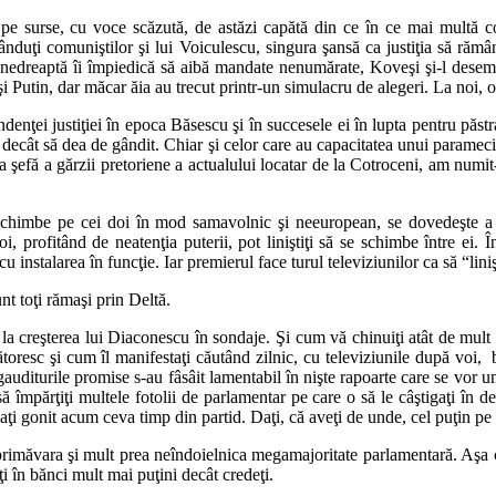
 pe surse, cu voce scăzută, de astăzi capătă din ce în ce mai multă co
, vânduţi comuniştilor şi lui Voiculescu, singura şansă ca justiţia să răm
gea nedreaptă îi împiedică să aibă mandate nenumărate, Koveşi şi-l de
i Putin, dar măcar ăia au trecut printr-un simulacru de alegeri. La noi,
ţei justiţiei în epoca Băsescu şi în succesele ei în lupta pentru păstrar
ecât să dea de gândit. Chiar şi celor care au capacitatea unui parameci de
nta şefă a gărzii pretoriene a actualului locatar de la Cotroceni, am numi
chimbe pe cei doi în mod samavolnic şi neeuropean, se dovedeşte a fi f
i, profitând de neatenţia puterii, pot liniştiţi să se schimbe între ei. Î
tă cu instalarea în funcţie. Iar premierul face turul televiziunilor ca să 
t toţi rămaşi prin Deltă.
a creşterea lui Diaconescu în sondaje. Şi cum vă chinuiţi atât de mult să
ătoresc şi cum îl manifestaţi căutând zilnic, cu televiziunile după voi,
auditurile promise s-au fâsâit lamentabil în nişte rapoarte care se vor u
ă împărţiţi multele fotolii de parlamentar pe care o să le câştigaţi în de
 l-aţi gonit acum ceva timp din partid. Daţi, că aveţi de unde, cel puţin pe 
primăvara şi mult prea neîndoielnica megamajoritate parlamentară. Aşa că
i în bănci mult mai puţini decât credeţi.