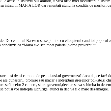
 e acasa in sistemul sus amintit, si vrea niste mici modificari in sistem a
sa intrati in MAFIA LOR dar renuntati atunci la conditia de muritori de r
de ,De ce numai Basescu sa se plimbe cu elicopterul cand tot poporul est
oncluzia ca “Maria si-a schimbat palaria”,vorba proverbului.
rcati si dv, si cam toti de pe aici.usl-ul guverneaza? daca da, ce fac? d
 ale bunastarii, promise sau macar a indreptarii greselilor pdl-iste.si ch
e sefia celor 2 camere, si are guvernul,deci ce se va schimba in decembr
e pot si vor indrepta lucruril;e, atunci in dec va fi o mare dezamagire.