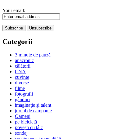
Your email:
Categorii
3 minute de pauză
anacronic
călătorii
CNA
cuvinte
diverse
filme
fotografii
gânduri
imaginaţie şi talent
jurnal de campanie
Oameni
pe bicicletă
poveşti cu tâlc
sondaj
specimene şi mentalităţi