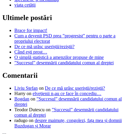
viaţa cetăţii
Ultimele postări
Brace for impact!
Cum a devenit PSD prea ”progresist” pentru o parte a
propriului electorat
De ce mă urăsc useriștii/reziștii?
Când ești prost…
O simplă statistică a amenzilor propuse de mine
”Succesul” desemnării candidatului comun al dreptei
Comentarii
Liviu Stefan
on
De ce mă urăsc useriștii/reziștii?
Harry
on
elveţienii n-au ce face în concediu…
Bogdan
on
”Succesul” desemnării candidatului comun al
dreptei
Teodor Dutescu
on
”Succesul” desemnării candidatului
comun al dreptei
radugo
on
despre maimuțe, congolezi, fața mea și domnii
Buzdugan și Morar