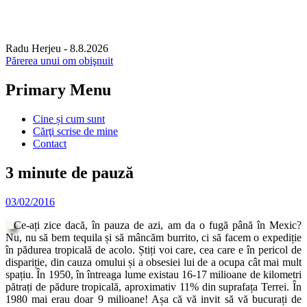
Radu Herjeu
- 8.8.2026
Părerea unui om obişnuit
Primary Menu
Skip
Cine și cum sunt
to
Cărţi scrise de mine
content
Contact
3 minute de pauză
03/02/2016
Ce-ați zice dacă, în pauza de azi, am da o fugă până în Mexic?
Nu, nu să bem tequila și să mâncăm burrito, ci să facem o expediție
în pădurea tropicală de acolo. Știți voi care, cea care e în pericol de
dispariție, din cauza omului și a obsesiei lui de a ocupa cât mai mult
spațiu. În 1950, în întreaga lume existau 16-17 milioane de kilometri
pătrați de pădure tropicală, aproximativ 11% din suprafața Terrei. În
1980 mai erau doar 9 milioane! Așa că vă invit să vă bucurați de