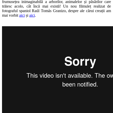
frumusețea inimaginabilă a arborilor, animalelor și păsărilor care
trăiesc acolo, cât încă mai există! Un nou filmuleț realizat de
fotograful spaniol Raúl Tomás Granizo, despre ale cărui creații am
mai vorbit
aici
și
aici
.