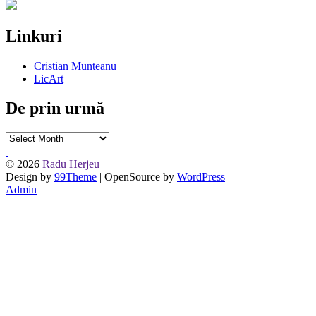
Linkuri
Cristian Munteanu
LicArt
De prin urmă
De
prin
urmă
© 2026
Radu Herjeu
Design by
99Theme
| OpenSource by
WordPress
Admin