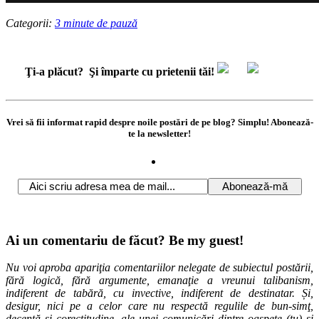
Categorii:
3 minute de pauză
Ţi-a plăcut?
Şi împarte cu prietenii tăi!
Vrei să fii informat rapid despre noile postări de pe blog? Simplu! Abonează-
te la newsletter!
Ai un comentariu de făcut? Be my guest!
Nu voi aproba apariţia comentariilor nelegate de subiectul postării,
fără logică, fără argumente, emanaţie a vreunui talibanism,
indiferent de tabără, cu invective, indiferent de destinatar. Și,
desigur, nici pe a celor care nu respectă regulile de bun-simţ,
decenţă şi corectitudine, ale unei comunicări dintre oaspete (tu) şi