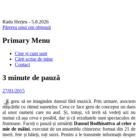
Radu Herjeu
- 5.8.2026
Părerea unui om obişnuit
Primary Menu
Skip
Cine și cum sunt
to
Cărţi scrise de mine
content
Contact
3 minute de pauză
27/01/2015
E greu să ne imaginăm dansul fără muzică. Prin urmare, asociem
mișcările cu ritmul sunetelor. Ceea ce face greu de conceput un dans
al unor oameni care nu aud. Și, totuși, vă invit să vedeți azi nu
numai că așa ceva e posibil, dar și că rezultatele sunt spectaculos de
frumoase. Faceți o pauză și urmăriți
Dansul Bodhisattva al celor o
mie de mâini
, executat de un ansamblu chinezesc format din 21 de
tineri, fete și băieți, toți surzi. Pentru a le transmite informații despre