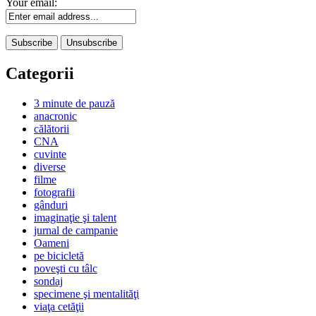
Your email:
Categorii
3 minute de pauză
anacronic
călătorii
CNA
cuvinte
diverse
filme
fotografii
gânduri
imaginaţie şi talent
jurnal de campanie
Oameni
pe bicicletă
poveşti cu tâlc
sondaj
specimene şi mentalităţi
viaţa cetăţii