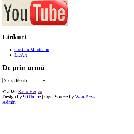
Linkuri
Cristian Munteanu
LicArt
De prin urmă
De
prin
urmă
© 2026
Radu Herjeu
Design by
99Theme
| OpenSource by
WordPress
Admin