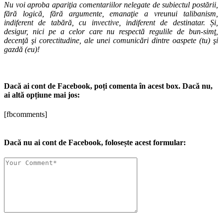
Nu voi aproba apariţia comentariilor nelegate de subiectul postării,
fără logică, fără argumente, emanaţie a vreunui talibanism,
indiferent de tabără, cu invective, indiferent de destinatar. Și,
desigur, nici pe a celor care nu respectă regulile de bun-simţ,
decenţă şi corectitudine, ale unei comunicări dintre oaspete (tu) şi
gazdă (eu)!
Dacă ai cont de Facebook, poți comenta în acest box. Dacă nu,
ai altă opțiune mai jos:
[fbcomments]
Dacă nu ai cont de Facebook, folosește acest formular: