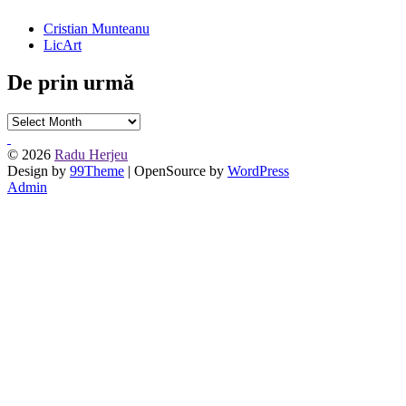
Cristian Munteanu
LicArt
De prin urmă
De
prin
urmă
© 2026
Radu Herjeu
Design by
99Theme
| OpenSource by
WordPress
Admin