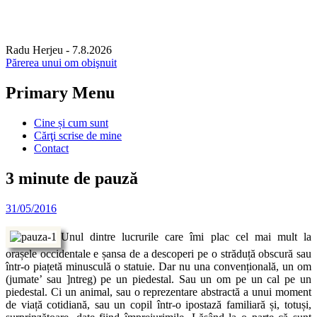
Radu Herjeu
- 7.8.2026
Părerea unui om obişnuit
Primary Menu
Skip
Cine și cum sunt
to
Cărţi scrise de mine
content
Contact
3 minute de pauză
31/05/2016
Unul dintre lucrurile care îmi plac cel mai mult la
orașele occidentale e șansa de a descoperi pe o străduță obscură sau
într-o piațetă minusculă o statuie. Dar nu una convențională, un om
(jumate’ sau ]ntreg) pe un piedestal. Sau un om pe un cal pe un
piedestal. Ci un animal, sau o reprezentare abstractă a unui moment
de viață cotidiană, sau un copil într-o ipostază familiară și, totuși,