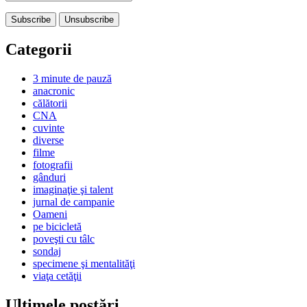
Categorii
3 minute de pauză
anacronic
călătorii
CNA
cuvinte
diverse
filme
fotografii
gânduri
imaginaţie şi talent
jurnal de campanie
Oameni
pe bicicletă
poveşti cu tâlc
sondaj
specimene şi mentalităţi
viaţa cetăţii
Ultimele postări