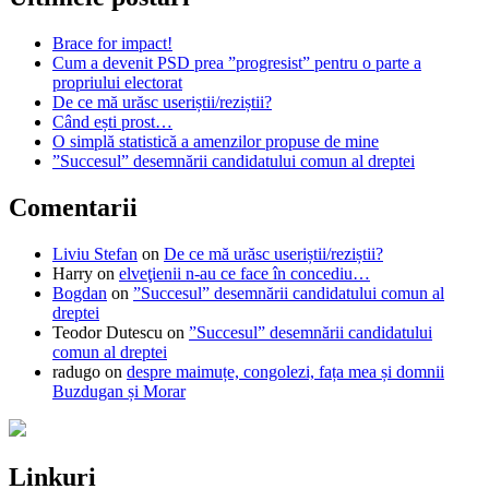
Brace for impact!
Cum a devenit PSD prea ”progresist” pentru o parte a
propriului electorat
De ce mă urăsc useriștii/reziștii?
Când ești prost…
O simplă statistică a amenzilor propuse de mine
”Succesul” desemnării candidatului comun al dreptei
Comentarii
Liviu Stefan
on
De ce mă urăsc useriștii/reziștii?
Harry
on
elveţienii n-au ce face în concediu…
Bogdan
on
”Succesul” desemnării candidatului comun al
dreptei
Teodor Dutescu
on
”Succesul” desemnării candidatului
comun al dreptei
radugo
on
despre maimuțe, congolezi, fața mea și domnii
Buzdugan și Morar
Linkuri