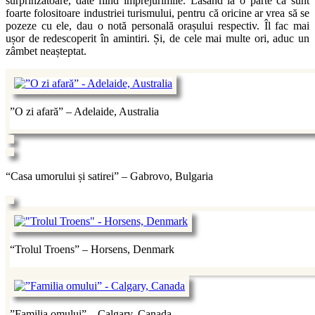
surprinzătoare, date fiind împrejurimile. Lăsând la o parte că sunt
foarte folositoare industriei turismului, pentru că oricine ar vrea să se
pozeze cu ele, dau o notă personală orașului respectiv. Îl fac mai
ușor de redescoperit în amintiri. Și, de cele mai multe ori, aduc un
zâmbet neașteptat.
”O zi afară” – Adelaide, Australia
“Casa umorului și satirei” – Gabrovo, Bulgaria
“Trolul Troens” – Horsens, Denmark
”Familia omului” – Calgary, Canada