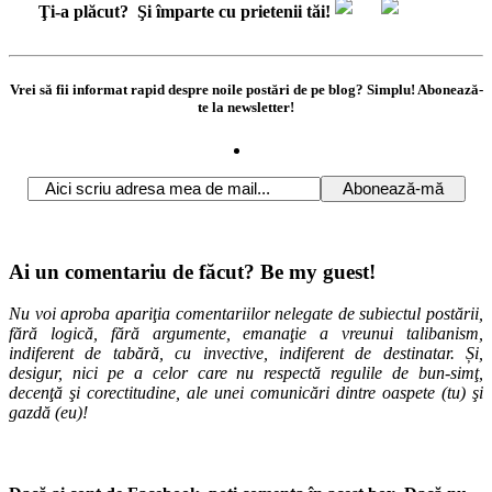
Ţi-a plăcut?
Şi împarte cu prietenii tăi!
Vrei să fii informat rapid despre noile postări de pe blog? Simplu! Abonează-
te la newsletter!
Ai un comentariu de făcut? Be my guest!
Nu voi aproba apariţia comentariilor nelegate de subiectul postării,
fără logică, fără argumente, emanaţie a vreunui talibanism,
indiferent de tabără, cu invective, indiferent de destinatar. Și,
desigur, nici pe a celor care nu respectă regulile de bun-simţ,
decenţă şi corectitudine, ale unei comunicări dintre oaspete (tu) şi
gazdă (eu)!