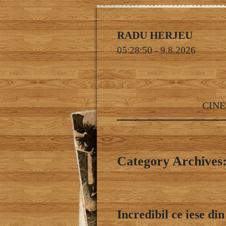
RADU HERJEU
05:28:51
- 9.8.2026
CINE
Category Archives: 
Incredibil ce iese di