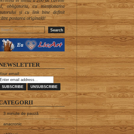
permisă în limita a 200 de cuvinte
și, obligatoriu, cu menționarea
autorului și cu link bine definit
către postarea originală!
Search
for:
NEWSLETTER
Your email:
CATEGORII
3 minute de pauză
anacronic