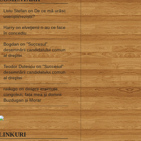
Liviu Stefan
on
De ce mă urăsc
useriștii/reziștii?
Harry
on
elveţienii n-au ce face
în concediu…
Bogdan
on
”Succesul”
desemnării candidatului comun
al dreptei
Teodor Dutescu
on
”Succesul”
desemnării candidatului comun
al dreptei
radugo
on
despre maimuțe,
congolezi, fața mea și domnii
Buzdugan și Morar
LINKURI