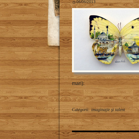
06/06/2013
mari):
Categorii:
imaginaţie şi talent
Posts