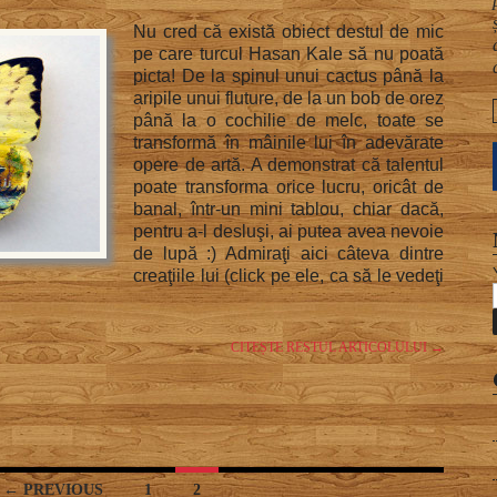
Nu cred că există obiect destul de mic
pe care turcul Hasan Kale să nu poată
picta! De la spinul unui cactus până la
aripile unui fluture, de la un bob de orez
până la o cochilie de melc, toate se
transformă în mâinile lui în adevărate
opere de artă. A demonstrat că talentul
poate transforma orice lucru, oricât de
banal, într-un mini tablou, chiar dacă,
pentru a-l desluşi, ai putea avea nevoie
de lupă :) Admiraţi aici câteva dintre
creaţiile lui (click pe ele, ca să le vedeţi
CITEȘTE RESTUL ARTICOLULUI
→
← PREVIOUS
1
2