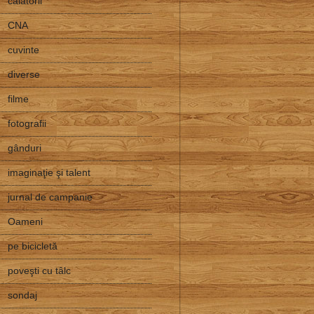
călătorii
CNA
cuvinte
diverse
filme
fotografii
gânduri
imaginaţie şi talent
jurnal de campanie
Oameni
pe bicicletă
poveşti cu tâlc
sondaj