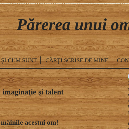
Părerea unui om
SKIP TO CONTENT
 ȘI CUM SUNT
CĂRŢI SCRISE DE MINE
CON
imaginaţie şi talent
n mâinile acestui om!