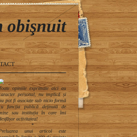
 obişnuit
TACT
Toate opiniile exprimate aici au
caracter personal, nu implică și
nu pot fi asociate sub nicio formă
cu funcția publică deținută de
mine sau instituția în care îmi
desfășor activitatea!
*
Preluarea unui articol este