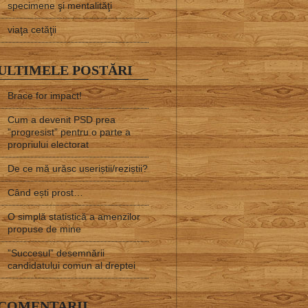
specimene şi mentalităţi
viaţa cetăţii
ULTIMELE POSTĂRI
Brace for impact!
Cum a devenit PSD prea
”progresist” pentru o parte a
propriului electorat
De ce mă urăsc useriștii/reziștii?
Când ești prost…
O simplă statistică a amenzilor
propuse de mine
”Succesul” desemnării
candidatului comun al dreptei
COMENTARII