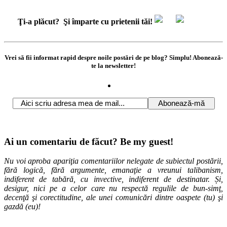
Ţi-a plăcut?
Şi împarte cu prietenii tăi!
Vrei să fii informat rapid despre noile postări de pe blog? Simplu! Abonează-
te la newsletter!
Ai un comentariu de făcut? Be my guest!
Nu voi aproba apariţia comentariilor nelegate de subiectul postării,
fără logică, fără argumente, emanaţie a vreunui talibanism,
indiferent de tabără, cu invective, indiferent de destinatar. Și,
desigur, nici pe a celor care nu respectă regulile de bun-simţ,
decenţă şi corectitudine, ale unei comunicări dintre oaspete (tu) şi
gazdă (eu)!