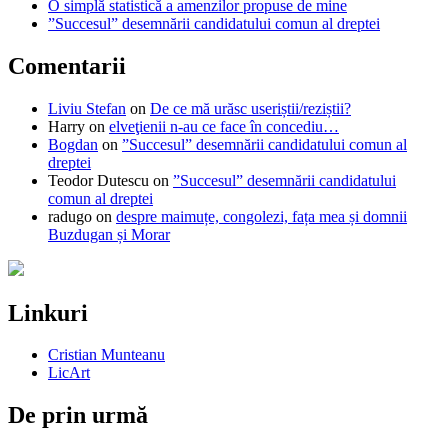
O simplă statistică a amenzilor propuse de mine
”Succesul” desemnării candidatului comun al dreptei
Comentarii
Liviu Stefan
on
De ce mă urăsc useriștii/reziștii?
Harry
on
elveţienii n-au ce face în concediu…
Bogdan
on
”Succesul” desemnării candidatului comun al
dreptei
Teodor Dutescu
on
”Succesul” desemnării candidatului
comun al dreptei
radugo
on
despre maimuțe, congolezi, fața mea și domnii
Buzdugan și Morar
Linkuri
Cristian Munteanu
LicArt
De prin urmă