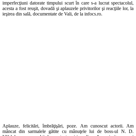
imperfecţiuni datorate timpului scurt în care s-a lucrat spectacolul,
acesta a fost reuşit, dovadă şi aplauzele privitorilor şi reacţiile lor, la
ieşirea din sală, documentate de Vali, de la infocs.ro.
Aplauze, felicitări, îmbrăţişări, poze. Am cunoscut actorii. Am
mâncat din sarmalele gătite cu mânuţele lui de boss-ul N. D.