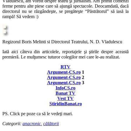
Vlădulescu, am vorbit despre teatru şi jurnalism. Am primit comenzi
ferme pentru alte piese care să ajungă spectacole. Deocamdată, dacă
directorul nu se răzgândeşte, se pregăteşte “Păstrătorul” să iasă la
rampă! Să vedem :)
Regizorul Boris Melinti si Directorul Teatrului, N. D. Vladulescu
Iată aici câteva din articolele, reportajele şi ştirile despre această
premieră. Le mulţumesc tuturor colegilor mei care le-au realizat.
RTV
Argument-CS.ro
1
Argument-CS.ro
2
Argument-CS.ro
3
InfoCS.ro
Banat TV
Vest TV
StiridinBanat.ro
PS. Click pe poze ca să le vedeţi mari.
Categorii:
anacronic
,
călătorii