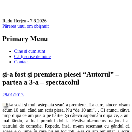
Radu Herjeu
- 7.8.2026
Părerea unui om obişnuit
Primary Menu
Skip
Cine și cum sunt
to
Cărţi scrise de mine
content
Contact
şi-a fost şi premiera piesei “Autorul” –
partea a 3-a – spectacolul
28/01/2013
Şi-a sosit şi mult aşteptata seară a premierei. La care, sincer, visam
acum 10 ani, când am scris piesa. Nu “de 10 ani”… Ci atunci, câtva
timp după ce am pus-o pe hârtie. Şi câteva săptămâni după ce, 3 ani
mai târziu, a luat premiul doi la Festivalul-concurs naţional al
teatrului de comedie. Repede, însă, m-am resemnat cu gândul că
aceea e o lume în care nu au loc toţi. Aşa că am renunţat la scris