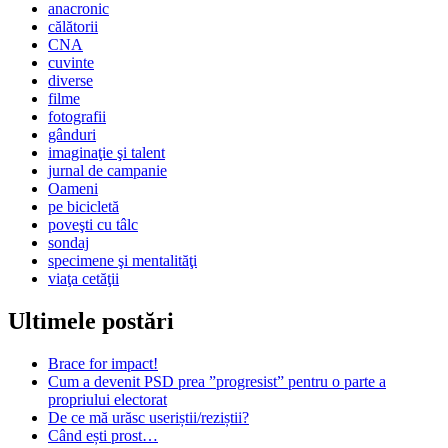
anacronic
călătorii
CNA
cuvinte
diverse
filme
fotografii
gânduri
imaginaţie şi talent
jurnal de campanie
Oameni
pe bicicletă
poveşti cu tâlc
sondaj
specimene şi mentalităţi
viaţa cetăţii
Ultimele postări
Brace for impact!
Cum a devenit PSD prea ”progresist” pentru o parte a
propriului electorat
De ce mă urăsc useriștii/reziștii?
Când ești prost…