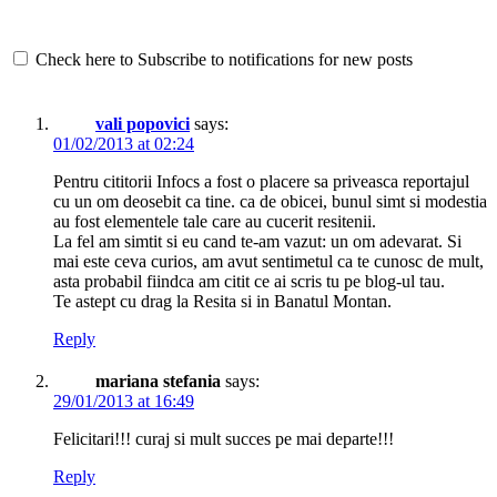
Check here to Subscribe to notifications for new posts
vali popovici
says:
01/02/2013 at 02:24
Pentru cititorii Infocs a fost o placere sa priveasca reportajul
cu un om deosebit ca tine. ca de obicei, bunul simt si modestia
au fost elementele tale care au cucerit resitenii.
La fel am simtit si eu cand te-am vazut: un om adevarat. Si
mai este ceva curios, am avut sentimetul ca te cunosc de mult,
asta probabil fiindca am citit ce ai scris tu pe blog-ul tau.
Te astept cu drag la Resita si in Banatul Montan.
Reply
mariana stefania
says:
29/01/2013 at 16:49
Felicitari!!! curaj si mult succes pe mai departe!!!
Reply