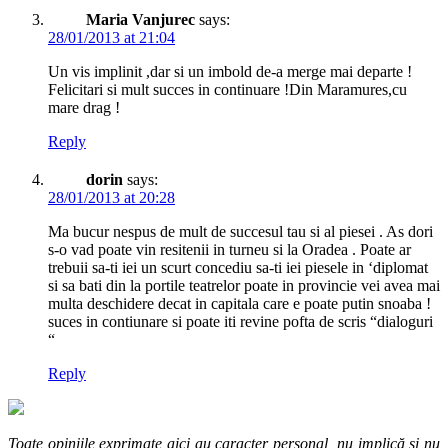
Maria Vanjurec
says:
28/01/2013 at 21:04
Un vis implinit ,dar si un imbold de-a merge mai departe !
Felicitari si mult succes in continuare !Din Maramures,cu
mare drag !
Reply
dorin
says:
28/01/2013 at 20:28
Ma bucur nespus de mult de succesul tau si al piesei . As dori
s-o vad poate vin resitenii in turneu si la Oradea . Poate ar
trebuii sa-ti iei un scurt concediu sa-ti iei piesele in ‘diplomat
si sa bati din la portile teatrelor poate in provincie vei avea mai
multa deschidere decat in capitala care e poate putin snoaba !
suces in contiunare si poate iti revine pofta de scris “dialoguri
“
Reply
Toate opiniile exprimate aici au caracter personal, nu implică și nu