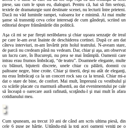
piese, sau cum le spun eu, dialoguri. Pentru că, hai să fim serioşi,
textele de dramaturgie sunt destinate scenei, nu lecturii între prieteni.
Dacă nu văd luminile rampei, valoarea lor e minimă. Ai mai multe
şanse să transmiţi ceva celor interesaţi de cum gândeşti, scriind un
editorial despre frământările din politică.
Aşa că mi se par fireşti nerăbdarea şi chiar uşoara senzaţie de ireal
pe care le-am avut înainte de deschiderea cortinei. După ce am dat
câteva interviuri, m-am învârtit prin holul teatrului. N-aveam stare,
de parcă nu credeam până nu vedeam. Dar, chiar şi aşa, am observat
un lucru care, în Bucureşti, nu prea se mai întâmplă. Oamenii care
intrau erau frumos îmbrăcaţi, “de teatru”. Doamnele elegante, multe
cu blănuri, bijuterii discrete, unele chiar cu pălării, domnii cu
paltoane negre, bine croite. Chiar şi tinerii, deşi nu atât de eleganţi,
nu erau îmbrăcaţi ca la un concert rock sau ca la terasă. Chiar mi-a
dat o stare de bine, de confort. Mai mult, împreună cu vestibulul şi
cu scările placate cu marmură albastră, au dat evenimentului pe cale
să înceapă o oarecare aură rafinată, scoţându-l şi mai mult în afara
cotidianului meu.
Cum spuneam, au trecut 10 ani de când am scris ultima piesă, din
cele 6 puse pe hârtie. Uitându-mă la toţi acei oameni veniţi pe o