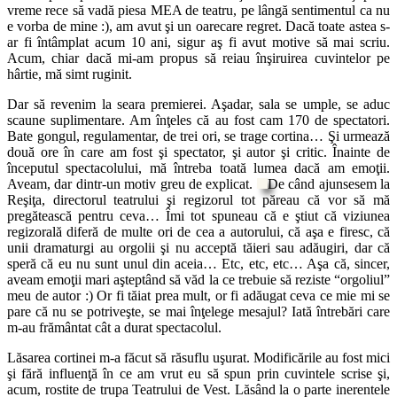
vreme rece să vadă piesa MEA de teatru, pe lângă sentimentul ca nu
e vorba de mine :), am avut şi un oarecare regret. Dacă toate astea s-
ar fi întâmplat acum 10 ani, sigur aş fi avut motive să mai scriu.
Acum, chiar dacă mi-am propus să reiau înşiruirea cuvintelor pe
hârtie, mă simt ruginit.
Dar să revenim la seara premierei. Aşadar, sala se umple, se aduc
scaune suplimentare. Am înţeles că au fost cam 170 de spectatori.
Bate gongul, regulamentar, de trei ori, se trage cortina… Şi urmează
două ore în care am fost şi spectator, şi autor şi critic. Înainte de
începutul spectacolului, mă întreba toată lumea dacă am emoţii.
Aveam, dar dintr-un motiv greu de explicat.
De când ajunsesem la
Reşiţa, directorul teatrului şi regizorul tot păreau că vor să mă
pregătească pentru ceva… Îmi tot spuneau că e ştiut că viziunea
regizorală diferă de multe ori de cea a autorului, că aşa e firesc, că
unii dramaturgi au orgolii şi nu acceptă tăieri sau adăugiri, dar că
speră că eu nu sunt unul din aceia… Etc, etc, etc… Aşa că, sincer,
aveam emoţii mari aşteptând să văd la ce trebuie să reziste “orgoliul”
meu de autor :) Or fi tăiat prea mult, or fi adăugat ceva ce mie mi se
pare că nu se potriveşte, se mai înţelege mesajul? Iată întrebări care
m-au frământat cât a durat spectacolul.
Lăsarea cortinei m-a făcut să răsuflu uşurat. Modificările au fost mici
şi fără influenţă în ce am vrut eu să spun prin cuvintele scrise şi,
acum, rostite de trupa Teatrului de Vest. Lăsând la o parte inerentele