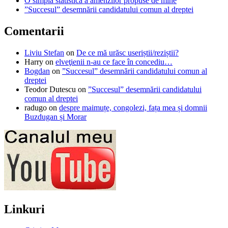
O simplă statistică a amenzilor propuse de mine
”Succesul” desemnării candidatului comun al dreptei
Comentarii
Liviu Stefan
on
De ce mă urăsc useriștii/reziștii?
Harry
on
elveţienii n-au ce face în concediu…
Bogdan
on
”Succesul” desemnării candidatului comun al
dreptei
Teodor Dutescu
on
”Succesul” desemnării candidatului
comun al dreptei
radugo
on
despre maimuțe, congolezi, fața mea și domnii
Buzdugan și Morar
Linkuri