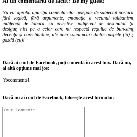
Ai un comentariu de făcut? Be my guest!
Nu voi aproba apariţia comentariilor nelegate de subiectul postării,
fără logică, fără argumente, emanaţie a vreunui talibanism,
indiferent de tabără, cu invective, indiferent de destinatar. Și,
desigur, nici pe a celor care nu respectă regulile de bun-simţ,
decenţă şi corectitudine, ale unei comunicări dintre oaspete (tu) şi
gazdă (eu)!
Dacă ai cont de Facebook, poți comenta în acest box. Dacă nu,
ai altă opțiune mai jos:
[fbcomments]
Dacă nu ai cont de Facebook, folosește acest formular: