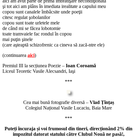
aici am avut parte de prima îmbrătişare necondiţionată
şi tot aici am plâns în imediata irealitate a capului meu
copou sunt canalele îmbâcsite unde poeţii
citesc regulat şobolanilor
copou sunt toate urletele mele
de când mi se făcea lobotomie
toate tramvaiele fac rondul în copou
mai puţin şinele
(care aşteaptă schizofrenic ca cineva să zacă-ntre ele)
(continuarea
aici
)
Premiul III la secțiunea Poezie –
Ioan Coroamă
Liceul Teoretic Vasile Alecsandri, Iaşi
***
Cea mai bună fotografie diversă –
Vlad Țînțaș
Colegiul Național Vasile Lucaciu, Baia Mare
***
Puteți încuraja și voi frumosul din tineri, direcționând 2% din
impozitul datorat statului către Clubul Nouă ne pasă!,