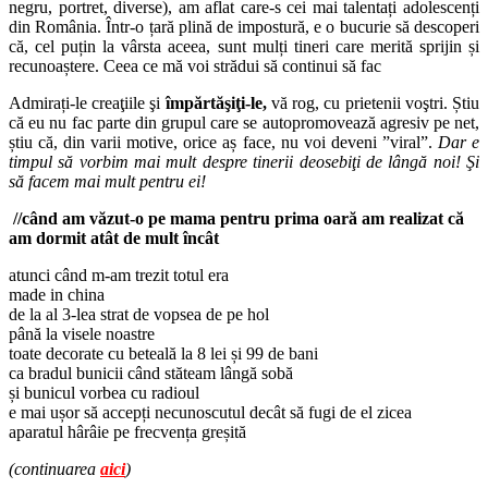
negru, portret, diverse), am aflat care-s cei mai talentați adolescenți
din România. Într-o țară plină de impostură, e o bucurie să descoperi
că, cel puțin la vârsta aceea, sunt mulți tineri care merită sprijin și
recunoaștere. Ceea ce mă voi strădui să continui să fac
Admirați-le creaţiile şi
împărtăşiţi-le,
vă rog, cu prietenii voştri. Știu
că eu nu fac parte din grupul care se autopromovează agresiv pe net,
știu că, din varii motive, orice aș face, nu voi deveni ”viral”.
Dar e
timpul să vorbim mai mult despre tinerii deosebiţi de lângă noi! Şi
să facem mai mult pentru ei!
//când am văzut-o pe mama pentru prima oară am realizat că
am dormit atât de mult încât
atunci când m-am trezit totul era
made in china
de la al 3-lea strat de vopsea de pe hol
până la visele noastre
toate decorate cu beteală la 8 lei și 99 de bani
ca bradul bunicii când stăteam lângă sobă
și bunicul vorbea cu radioul
e mai ușor să accepți necunoscutul decât să fugi de el zicea
aparatul hârâie pe frecvența greșită
(continuarea
aici
)