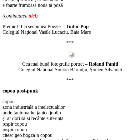
e foarte frumoasă noua ta poză
(continuarea
aici
)
Premiul II la secțiunea Poezie –
Tudor Pop
Colegiul Național Vasile Lucaciu, Baia Mare
***
Cea mai bună fotografie portret –
Roland Paniti
Colegiul Național Simion Bărnuţiu, Şimleu Silvaniei
***
copou post-punk
copou
zona industrială a intelectualilor
unde fantoma lui janice joplin
şi-ar dori să-şi recânte suferinţa
respir copou
inspir copou
citesc geo bogza-n copou