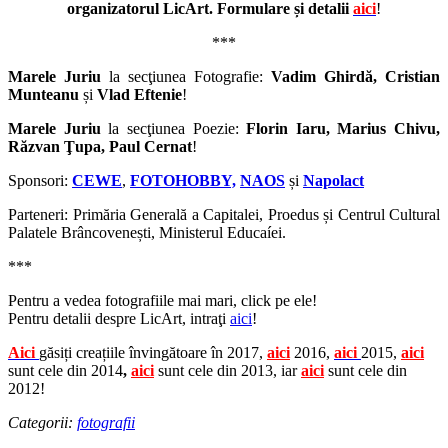
organizatorul LicArt. Formulare și detalii
aici
!
***
Marele Juriu
la secţiunea Fotografie:
Vadim Ghirdă, Cristian
Munteanu
și
Vlad Eftenie
!
Marele Juriu
la secţiunea Poezie:
Florin Iaru, Marius Chivu,
Răzvan Ţupa, Paul Cernat
!
Sponsori:
CEWE
,
FOTOHOBBY,
NAOS
și
Napolact
Parteneri: Primăria Generală a Capitalei, Proedus și Centrul Cultural
Palatele Brâncovenești, Ministerul Educaíei.
***
Pentru a vedea fotografiile mai mari, click pe ele!
Pentru detalii despre LicArt, intraţi
aici
!
Aici
găsiți creațiile învingătoare în 2017,
aici
2016,
aici
2015,
aici
sunt cele din 2014
,
aici
sunt cele din 2013, iar
aici
sunt cele din
2012!
Categorii:
fotografii