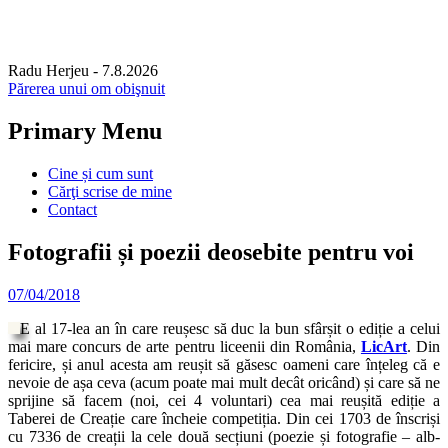
Radu Herjeu
- 7.8.2026
Părerea unui om obişnuit
Primary Menu
Skip
Cine și cum sunt
to
Cărţi scrise de mine
content
Contact
Fotografii și poezii deosebite pentru voi
07/04/2018
E al 17-lea an în care reușesc să duc la bun sfârșit o ediție a celui
mai mare concurs de arte pentru liceenii din România,
LicArt
. Din
fericire, și anul acesta am reușit să găsesc oameni care înțeleg că e
nevoie de așa ceva (acum poate mai mult decât oricând) și care să ne
sprijine să facem (noi, cei 4 voluntari) cea mai reușită ediție a
Taberei de Creație care încheie competiția. Din cei 1703 de înscriși
cu 7336 de creații la cele două secțiuni (poezie și fotografie – alb-