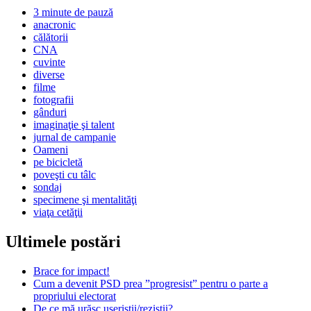
3 minute de pauză
anacronic
călătorii
CNA
cuvinte
diverse
filme
fotografii
gânduri
imaginaţie şi talent
jurnal de campanie
Oameni
pe bicicletă
poveşti cu tâlc
sondaj
specimene şi mentalităţi
viaţa cetăţii
Ultimele postări
Brace for impact!
Cum a devenit PSD prea ”progresist” pentru o parte a
propriului electorat
De ce mă urăsc useriștii/reziștii?