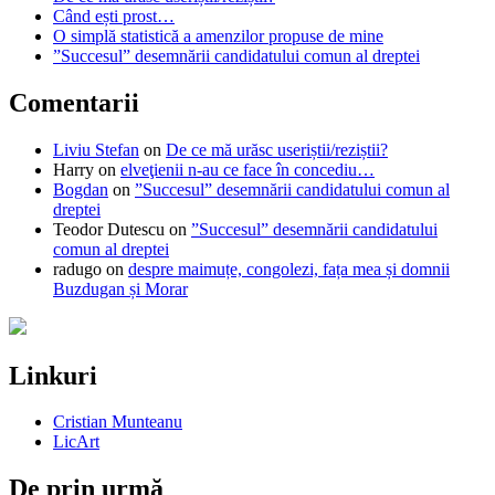
Când ești prost…
O simplă statistică a amenzilor propuse de mine
”Succesul” desemnării candidatului comun al dreptei
Comentarii
Liviu Stefan
on
De ce mă urăsc useriștii/reziștii?
Harry
on
elveţienii n-au ce face în concediu…
Bogdan
on
”Succesul” desemnării candidatului comun al
dreptei
Teodor Dutescu
on
”Succesul” desemnării candidatului
comun al dreptei
radugo
on
despre maimuțe, congolezi, fața mea și domnii
Buzdugan și Morar
Linkuri
Cristian Munteanu
LicArt
De prin urmă