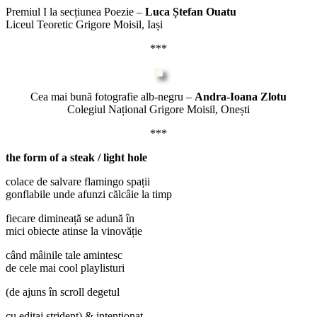
Premiul I la secțiunea Poezie –
Luca Ștefan Ouatu
Liceul Teoretic Grigore Moisil, Iași
***
Cea mai bună fotografie alb-negru –
Andra-Ioana Zlotu
Colegiul Național Grigore Moisil, Onești
***
the form of a steak / light hole
colace de salvare flamingo spații
gonflabile unde afunzi călcâie la timp
fiecare dimineață se adună în
mici obiecte atinse la vinovăție
când mâinile tale amintesc
de cele mai cool playlisturi
(de ajuns în scroll degetul
cu editaj strident) & intenționat