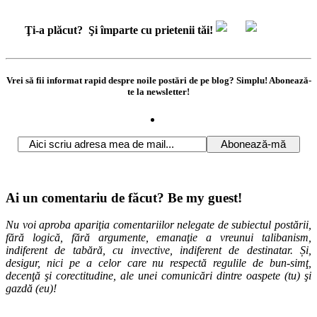
Ţi-a plăcut?
Şi împarte cu prietenii tăi!
Vrei să fii informat rapid despre noile postări de pe blog? Simplu! Abonează-
te la newsletter!
Ai un comentariu de făcut? Be my guest!
Nu voi aproba apariţia comentariilor nelegate de subiectul postării,
fără logică, fără argumente, emanaţie a vreunui talibanism,
indiferent de tabără, cu invective, indiferent de destinatar. Și,
desigur, nici pe a celor care nu respectă regulile de bun-simţ,
decenţă şi corectitudine, ale unei comunicări dintre oaspete (tu) şi
gazdă (eu)!