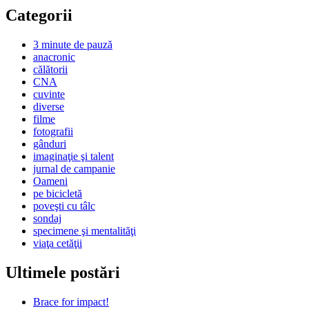
Categorii
3 minute de pauză
anacronic
călătorii
CNA
cuvinte
diverse
filme
fotografii
gânduri
imaginaţie şi talent
jurnal de campanie
Oameni
pe bicicletă
poveşti cu tâlc
sondaj
specimene şi mentalităţi
viaţa cetăţii
Ultimele postări
Brace for impact!