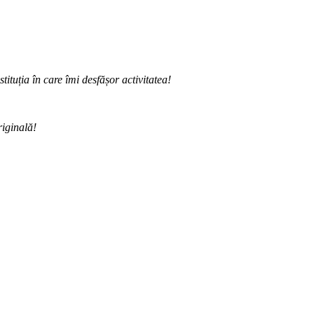
ituția în care îmi desfășor activitatea!
riginală!