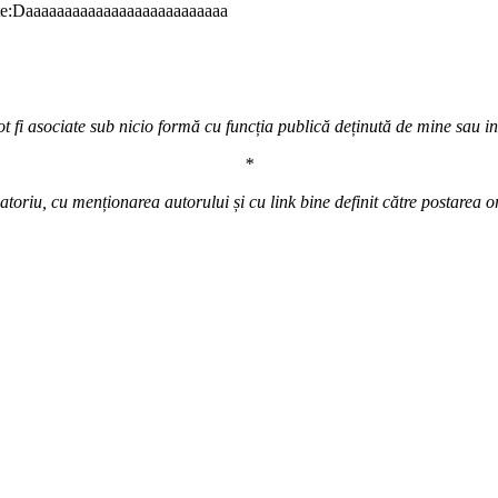
este:Daaaaaaaaaaaaaaaaaaaaaaaaaa
t fi asociate sub nicio formă cu funcția publică deținută de mine sau inst
*
atoriu, cu menționarea autorului și cu link bine definit către postarea o