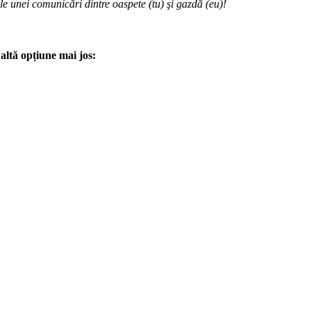
ale unei comunicări dintre oaspete (tu) şi gazdă (eu)!
altă opțiune mai jos: