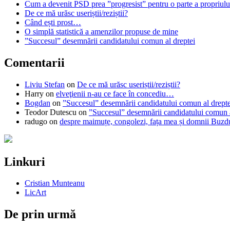
Cum a devenit PSD prea ”progresist” pentru o parte a propriului
De ce mă urăsc useriștii/reziștii?
Când ești prost…
O simplă statistică a amenzilor propuse de mine
”Succesul” desemnării candidatului comun al dreptei
Comentarii
Liviu Stefan
on
De ce mă urăsc useriștii/reziștii?
Harry
on
elveţienii n-au ce face în concediu…
Bogdan
on
”Succesul” desemnării candidatului comun al drepte
Teodor Dutescu
on
”Succesul” desemnării candidatului comun a
radugo
on
despre maimuțe, congolezi, fața mea și domnii Buzd
Linkuri
Cristian Munteanu
LicArt
De prin urmă