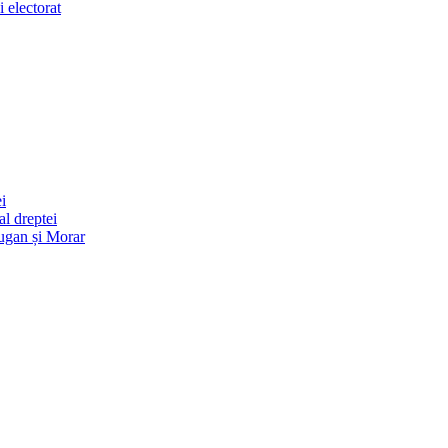
 electorat
i
l dreptei
ugan și Morar