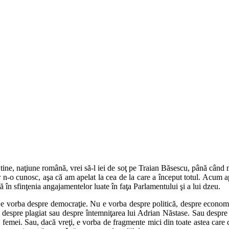
n tine, naţiune română, vrei să-l iei de soţ pe Traian Băsescu, până când m
r n-o cunosc, aşa că am apelat la cea de la care a început totul. Acum 
ă în sfinţenia angajamentelor luate în faţa Parlamentului şi a lui dzeu.
u e vorba despre democraţie. Nu e vorba despre politică, despre economi
spre plagiat sau despre întemniţarea lui Adrian Năstase. Sau despre st
 şi femei. Sau, dacă vreţi, e vorba de fragmente mici din toate astea ca