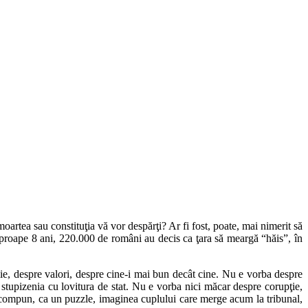
oartea sau constituţia vă vor despărţi? Ar fi fost, poate, mai nimerit să
aproape 8 ani, 220.000 de români au decis ca ţara să meargă “hăis”, în
e, despre valori, despre cine-i mai bun decât cine. Nu e vorba despre
upizenia cu lovitura de stat. Nu e vorba nici măcar despre corupţie,
re compun, ca un puzzle, imaginea cuplului care merge acum la tribunal,