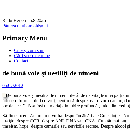
Radu Herjeu
- 5.8.2026
Părerea unui om obişnuit
Primary Menu
Skip
Cine și cum sunt
to
Cărţi scrise de mine
content
Contact
de bună voie şi nesiliţi de nimeni
05/07/2012
De bună voie şi nesilită de nimeni, decât de naivităţile unei părţi di
folosesc formula de la divorţ, pentru că despre asta e vorba acum, da
loc de “cea”. N-a fost un mariaj din iubire profundă şi nici din credinţ
Să fim sinceri. Acum nu e vorba despre încălcări ale Constituţiei. N
justiţie, despre CCR, despre ANI, DNA sau CNA. Cu atât mai puţin de
traseism, hoţie, despre camarile sau serviciile secrete. Despre alcool