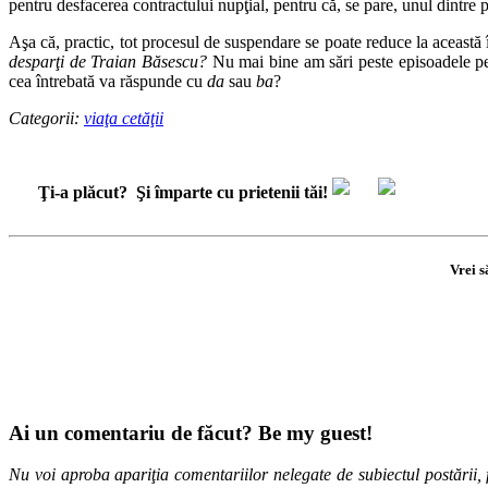
pentru desfacerea contractului nupţial, pentru că, se pare, unul dintre p
Aşa că, practic, tot procesul de suspendare se poate reduce la această 
desparţi de Traian Băsescu?
Nu mai bine am sări peste episoadele penib
cea întrebată va răspunde cu
da
sau
ba
?
Categorii:
viaţa cetăţii
Ţi-a plăcut?
Şi împarte cu prietenii tăi!
Vrei s
Ai un comentariu de făcut? Be my guest!
Nu voi aproba apariţia comentariilor nelegate de subiectul postării, f