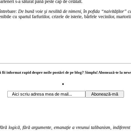
arteneri s-a săturat până peste cap de celălalt.
întrebare:
De bună voie şi nesilită de nimeni, în pofida “naivităţilor” c
ile cu spartul farfuriilor, crizele de isterie, bârfele vecinilor, martor
ă fii informat rapid despre noile postări de pe blog? Simplu! Abonează-te la news
ără logică, fără argumente, emanaţie a vreunui talibanism, indiferent de