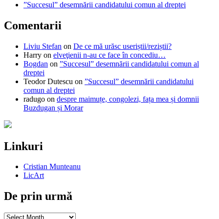
”Succesul” desemnării candidatului comun al dreptei
Comentarii
Liviu Stefan
on
De ce mă urăsc useriștii/reziștii?
Harry
on
elveţienii n-au ce face în concediu…
Bogdan
on
”Succesul” desemnării candidatului comun al
dreptei
Teodor Dutescu
on
”Succesul” desemnării candidatului
comun al dreptei
radugo
on
despre maimuțe, congolezi, fața mea și domnii
Buzdugan și Morar
Linkuri
Cristian Munteanu
LicArt
De prin urmă
De