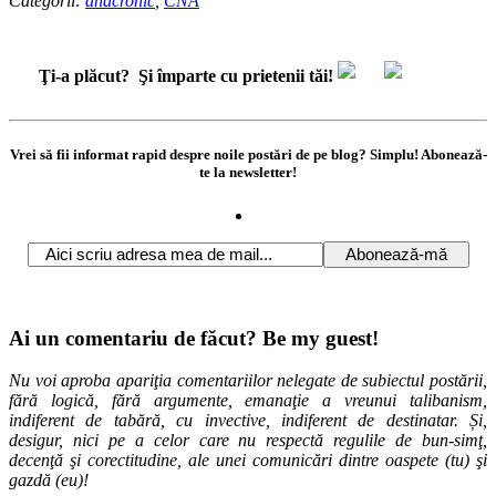
Categorii:
anacronic
,
CNA
Ţi-a plăcut?
Şi împarte cu prietenii tăi!
Vrei să fii informat rapid despre noile postări de pe blog? Simplu! Abonează-
te la newsletter!
Ai un comentariu de făcut? Be my guest!
Nu voi aproba apariţia comentariilor nelegate de subiectul postării,
fără logică, fără argumente, emanaţie a vreunui talibanism,
indiferent de tabără, cu invective, indiferent de destinatar. Și,
desigur, nici pe a celor care nu respectă regulile de bun-simţ,
decenţă şi corectitudine, ale unei comunicări dintre oaspete (tu) şi
gazdă (eu)!