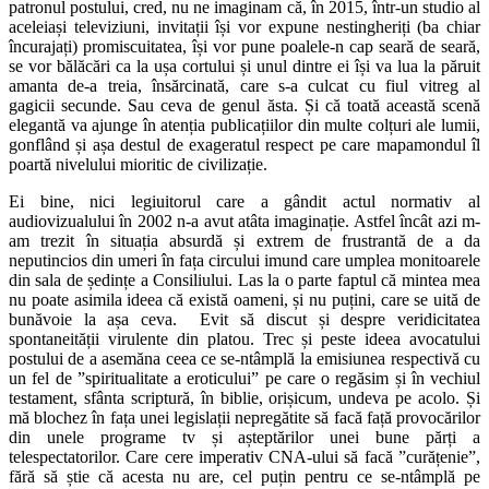
patronul postului, cred, nu ne imaginam că, în 2015, într-un studio al
aceleiași televiziuni, invitații își vor expune nestingheriți (ba chiar
încurajați) promiscuitatea, își vor pune poalele-n cap seară de seară,
se vor bălăcări ca la ușa cortului și unul dintre ei își va lua la păruit
amanta de-a treia, însărcinată, care s-a culcat cu fiul vitreg al
gagicii secunde. Sau ceva de genul ăsta. Și că toată această scenă
elegantă va ajunge în atenția publicațiilor din multe colțuri ale lumii,
gonflând și așa destul de exageratul respect pe care mapamondul îl
poartă nivelului mioritic de civilizație.
Ei bine, nici legiuitorul care a gândit actul normativ al
audiovizualului în 2002 n-a avut atâta imaginație. Astfel încât azi m-
am trezit în situația absurdă și extrem de frustrantă de a da
neputincios din umeri în fața circului imund care umplea monitoarele
din sala de ședințe a Consiliului. Las la o parte faptul că mintea mea
nu poate asimila ideea că există oameni, și nu puțini, care se uită de
bunăvoie la așa ceva. Evit să discut și despre veridicitatea
spontaneității virulente din platou. Trec și peste ideea avocatului
postului de a asemăna ceea ce se-ntâmplă la emisiunea respectivă cu
un fel de ”spiritualitate a eroticului” pe care o regăsim și în vechiul
testament, sfânta scriptură, în biblie, orișicum, undeva pe acolo. Și
mă blochez în fața unei legislații nepregătite să facă față provocărilor
din unele programe tv și așteptărilor unei bune părți a
telespectatorilor. Care cere imperativ CNA-ului să facă ”curățenie”,
fără să știe că acesta nu are, cel puțin pentru ce se-ntâmplă pe