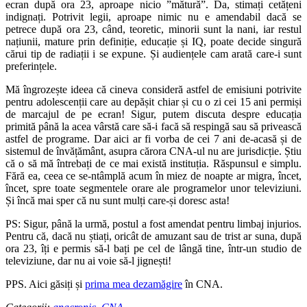
ecran după ora 23, aproape nicio ”mătură”. Da, stimați cetățeni
indignați. Potrivit legii, aproape nimic nu e amendabil dacă se
petrece după ora 23, când, teoretic, minorii sunt la nani, iar restul
națiunii, mature prin definiție, educație și IQ, poate decide singură
cărui tip de radiații i se expune. Și audiențele cam arată care-i sunt
preferințele.
Mă îngrozește ideea că cineva consideră astfel de emisiuni potrivite
pentru adolescenții care au depășit chiar și cu o zi cei 15 ani permiși
de marcajul de pe ecran! Sigur, putem discuta despre educația
primită până la acea vârstă care să-i facă să respingă sau să privească
astfel de programe. Dar aici ar fi vorba de cei 7 ani de-acasă și de
sistemul de învățământ, asupra cărora CNA-ul nu are jurisdicție. Știu
că o să mă întrebați de ce mai există instituția. Răspunsul e simplu.
Fără ea, ceea ce se-ntâmplă acum în miez de noapte ar migra, încet,
încet, spre toate segmentele orare ale programelor unor televiziuni.
Și încă mai sper că nu sunt mulți care-și doresc asta!
PS: Sigur, până la urmă, postul a fost amendat pentru limbaj injurios.
Pentru că, dacă nu știați, oricât de amuzant sau de trist ar suna, după
ora 23, îți e permis să-l bați pe cel de lângă tine, într-un studio de
televiziune, dar nu ai voie să-l jignești!
PPS. Aici găsiți și
prima mea dezamăgire
în CNA.