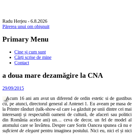
Radu Herjeu
- 6.8.2026
Părerea unui om obişnuit
Primary Menu
Skip
Cine și cum sunt
to
Cărţi scrise de mine
content
Contact
a doua mare dezamăgire la CNA
29/09/2015
Acum 16 ani am avut un diferend de ordin estetic si de gustibus
cu, pe atunci, directorul general al Antenei 1. Eu aveam pe masa de
la Printre rânduri (talk-show-ul care i-a găzduit pe unii dintre cei mai
interesanți și respectabili oameni de cultură, de afaceri sau politici
din România acelor ani) un… ceva de decor, un fel de model al
atomului care se învârtea. Despre care Sorin Oancea spunea că nu e
suficient de elegant
pentru imaginea postului. Nici eu, nici el și nici