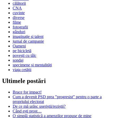
călătorii
CNA
cuvinte
diverse
filme
fotografii
gânduri
imaginaţie şi talent
jurnal de campanie
Oameni
pe bicicletă
poveşti cu tâlc
sondaj
specimene şi mentalităţi
viaţa cetăţii
Ultimele postări
Brace for impact!
Cum a devenit PSD prea ”progresist” pentru o parte a
propriului electorat
De ce mă urăsc useriștii/reziștii?
Când ești prost…
O simplă statistică a amenzilor propuse de mine