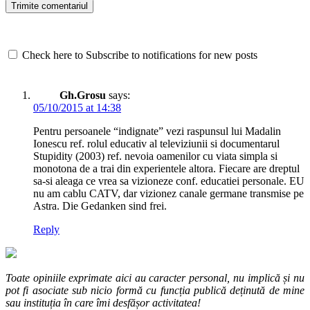
Check here to Subscribe to notifications for new posts
Gh.Grosu
says:
05/10/2015 at 14:38
Pentru persoanele “indignate” vezi raspunsul lui Madalin
Ionescu ref. rolul educativ al televiziunii si documentarul
Stupidity (2003) ref. nevoia oamenilor cu viata simpla si
monotona de a trai din experientele altora. Fiecare are dreptul
sa-si aleaga ce vrea sa vizioneze conf. educatiei personale. EU
nu am cablu CATV, dar vizionez canale germane transmise pe
Astra. Die Gedanken sind frei.
Reply
Toate opiniile exprimate aici au caracter personal, nu implică și nu
pot fi asociate sub nicio formă cu funcția publică deținută de mine
sau instituția în care îmi desfășor activitatea!