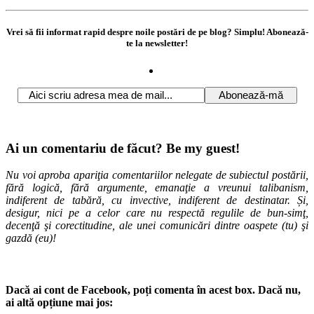
Vrei să fii informat rapid despre noile postări de pe blog? Simplu! Abonează-
te la newsletter!
Ai un comentariu de făcut? Be my guest!
Nu voi aproba apariţia comentariilor nelegate de subiectul postării,
fără logică, fără argumente, emanaţie a vreunui talibanism,
indiferent de tabără, cu invective, indiferent de destinatar. Și,
desigur, nici pe a celor care nu respectă regulile de bun-simţ,
decenţă şi corectitudine, ale unei comunicări dintre oaspete (tu) şi
gazdă (eu)!
Dacă ai cont de Facebook, poți comenta în acest box. Dacă nu,
ai altă opțiune mai jos: