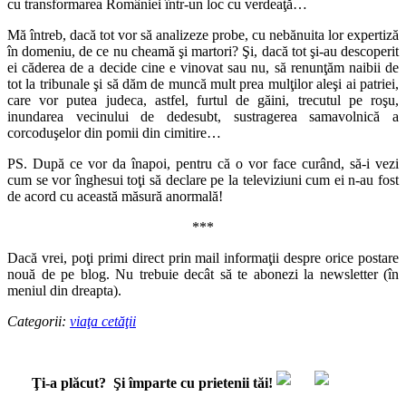
cu transformarea României într-un loc cu verdeaţă…
Mă întreb, dacă tot vor să analizeze probe, cu nebănuita lor expertiză
în domeniu, de ce nu cheamă şi martori? Şi, dacă tot şi-au descoperit
ei căderea de a decide cine e vinovat sau nu, să renunţăm naibii de
tot la tribunale şi să dăm de muncă mult prea mulţilor aleşi ai patriei,
care vor putea judeca, astfel, furtul de găini, trecutul pe roşu,
inundarea vecinului de dedesubt, sustragerea samavolnică a
corcoduşelor din pomii din cimitire…
PS. După ce vor da înapoi, pentru că o vor face curând, să-i vezi
cum se vor înghesui toţi să declare pe la televiziuni cum ei n-au fost
de acord cu această măsură anormală!
***
Dacă vrei, poţi primi direct prin mail informaţii despre orice postare
nouă de pe blog. Nu trebuie decât să te abonezi la newsletter (în
meniul din dreapta).
Categorii:
viaţa cetăţii
Ţi-a plăcut?
Şi împarte cu prietenii tăi!