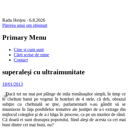
Radu Herjeu
- 6.8.2026
Părerea unui om obişnuit
Primary Menu
Skip
Cine și cum sunt
to
Cărţi scrise de mine
content
Contact
superaleşi cu ultraimunitate
18/01/2013
Dacă tot nu mai pot plânge de mila românaşilor simpli, în timp ce
le cheltuie banii pe vegetat în hoteluri de 4 stele, că deh, obrazul
subţire cu cheltuială se ţine, parlamentarii s-au gândit să se
imunizeze în faţa posibilelor tentative ale justiţiei de a-i extrage din
mijlocul colegilor şi de a-i băga în procese, ca pe un muritor de rând.
Că doară ei sunt deasupra poporului, fiind aleşi de acesta ca cei mai
buni dintre cei mai buni, nu?