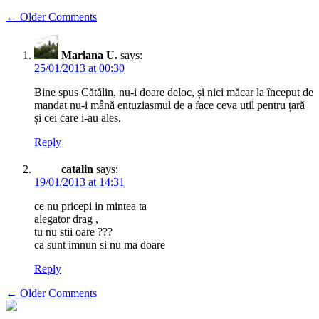
Comment
← Older Comments
navigation
Mariana U.
says:
25/01/2013 at 00:30
Bine spus Cătălin, nu-i doare deloc, și nici măcar la început de
mandat nu-i mână entuziasmul de a face ceva util pentru țară
și cei care i-au ales.
Reply
catalin
says:
19/01/2013 at 14:31
ce nu pricepi in mintea ta
alegator drag ,
tu nu stii oare ???
ca sunt imnun si nu ma doare
Reply
Comment
← Older Comments
navigation