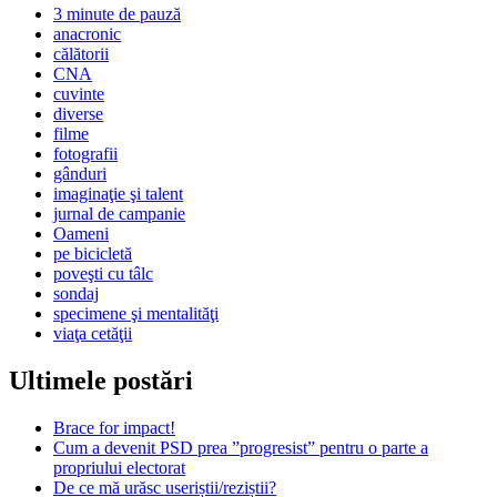
3 minute de pauză
anacronic
călătorii
CNA
cuvinte
diverse
filme
fotografii
gânduri
imaginaţie şi talent
jurnal de campanie
Oameni
pe bicicletă
poveşti cu tâlc
sondaj
specimene şi mentalităţi
viaţa cetăţii
Ultimele postări
Brace for impact!
Cum a devenit PSD prea ”progresist” pentru o parte a
propriului electorat
De ce mă urăsc useriștii/reziștii?