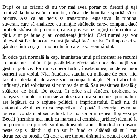
După ce au crâcnit că nu vor mai avea portar cu fireturi şi uşă
rotativă la intrarea în dormitor, măcar de imunitate sporită să se
bucure. Aşa că au decis să transforme legislativul în tribunal
suveran, care să analizeze cu minţile strălucite care-l compun, dacă
probele strânse de procurori, care-i privesc pe auguştii cârmuitori ai
ţării, sunt pe bune şi au consistenţă juridică. Căci numai aşa vor
binevoi să fie de acord ca justiţia să-şi facă treaba, în timp ce ei se
gândesc înfricoşaţi la momentul în care le va veni rândul.
În orice ţară normală la cap, imunitatea unui parlamentar se rezumă
la protejarea lui în faţa posibilelor efecte ale unor declaraţii sau
gesturi politice. Ea nu acoperă furtul, înşelăciunea, uciderea unor
oameni sau violul. Nici fraudarea statului cu milioane de euro, nici
falsul în declaraţii de avere sau incompatibilităţile. Nici traficul de
influenţă, nici solicitarea şi primirea de mită. Sau evaziunea fiscală şi
spălarea de bani. De aceea, în orice stat sănătos, problema se
tranşează simplu: o comisie analizează dacă solicitarea procuraturii
are legătură cu o acţiune politică a impricinatului. Dacă nu, dă
automat avizul pentru ca respectivul să poată fi cercetat, eventual
judecat, condamnat sau achitat. La noi ca la nimenea. Îl şi vezi pe
Becali (membru mai mult ca marcant al comisiei juridice) răcnind la
un procuror că probele sunt inadmisibile, apoi altoindu-l cu dosarul
peste cap şi dându-i şi un şut în fund ca altădată să nu-l mai
deranjeze cu prostii. Că doar el are timpul drămuit şi ocupat exclusiv