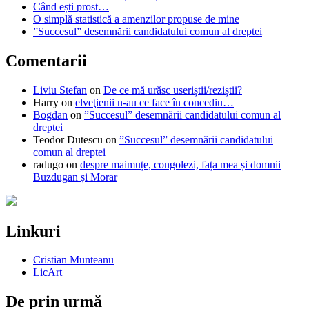
Când ești prost…
O simplă statistică a amenzilor propuse de mine
”Succesul” desemnării candidatului comun al dreptei
Comentarii
Liviu Stefan
on
De ce mă urăsc useriștii/reziștii?
Harry
on
elveţienii n-au ce face în concediu…
Bogdan
on
”Succesul” desemnării candidatului comun al
dreptei
Teodor Dutescu
on
”Succesul” desemnării candidatului
comun al dreptei
radugo
on
despre maimuțe, congolezi, fața mea și domnii
Buzdugan și Morar
Linkuri
Cristian Munteanu
LicArt
De prin urmă