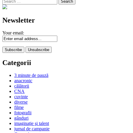
Search
for:
Newsletter
Your email:
Categorii
3 minute de pauză
anacronic
călătorii
CNA
cuvinte
diverse
filme
fotografii
gânduri
imaginaţie şi talent
jurnal de campanie