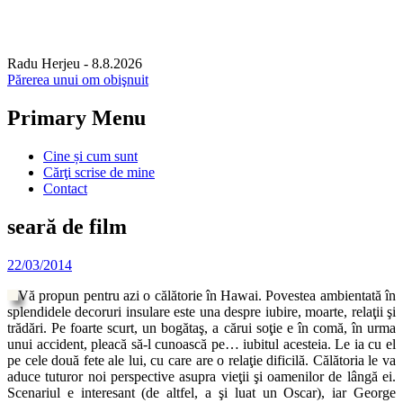
Radu Herjeu
- 8.8.2026
Părerea unui om obişnuit
Primary Menu
Skip
Cine și cum sunt
to
Cărţi scrise de mine
content
Contact
seară de film
22/03/2014
Vă propun pentru azi o călătorie în Hawai. Povestea ambientată în
splendidele decoruri insulare este una despre iubire, moarte, relaţii şi
trădări. Pe foarte scurt, un bogătaş, a cărui soţie e în comă, în urma
unui accident, pleacă să-l cunoască pe… iubitul acesteia. Le ia cu el
pe cele două fete ale lui, cu care are o relaţie dificilă. Călătoria le va
aduce tuturor noi perspective asupra vieţii şi oamenilor de lângă ei.
Scenariul e interesant (de altfel, a şi luat un Oscar), iar George