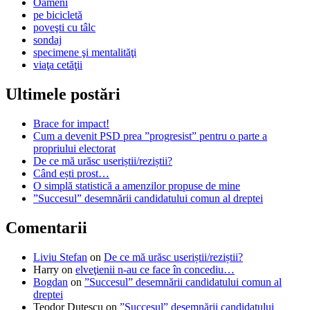
Oameni
pe bicicletă
poveşti cu tâlc
sondaj
specimene şi mentalităţi
viaţa cetăţii
Ultimele postări
Brace for impact!
Cum a devenit PSD prea ”progresist” pentru o parte a
propriului electorat
De ce mă urăsc useriștii/reziștii?
Când ești prost…
O simplă statistică a amenzilor propuse de mine
”Succesul” desemnării candidatului comun al dreptei
Comentarii
Liviu Stefan
on
De ce mă urăsc useriștii/reziștii?
Harry
on
elveţienii n-au ce face în concediu…
Bogdan
on
”Succesul” desemnării candidatului comun al
dreptei
Teodor Dutescu
on
”Succesul” desemnării candidatului