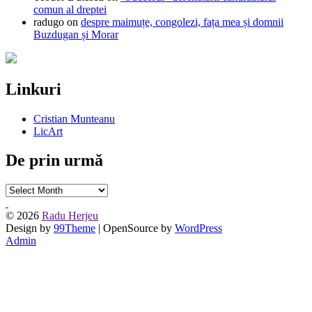
comun al dreptei
radugo
on
despre maimuțe, congolezi, fața mea și domnii
Buzdugan și Morar
Linkuri
Cristian Munteanu
LicArt
De prin urmă
De
prin
urmă
© 2026
Radu Herjeu
Design by
99Theme
| OpenSource by
WordPress
Admin