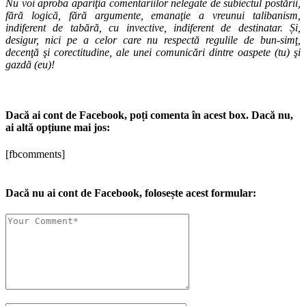
Nu voi aproba apariţia comentariilor nelegate de subiectul postării,
fără logică, fără argumente, emanaţie a vreunui talibanism,
indiferent de tabără, cu invective, indiferent de destinatar. Și,
desigur, nici pe a celor care nu respectă regulile de bun-simţ,
decenţă şi corectitudine, ale unei comunicări dintre oaspete (tu) şi
gazdă (eu)!
Dacă ai cont de Facebook, poți comenta în acest box. Dacă nu,
ai altă opțiune mai jos:
[fbcomments]
Dacă nu ai cont de Facebook, folosește acest formular: