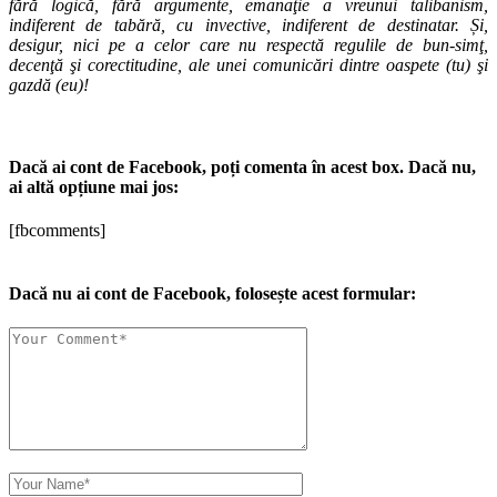
fără logică, fără argumente, emanaţie a vreunui talibanism,
indiferent de tabără, cu invective, indiferent de destinatar. Și,
desigur, nici pe a celor care nu respectă regulile de bun-simţ,
decenţă şi corectitudine, ale unei comunicări dintre oaspete (tu) şi
gazdă (eu)!
Dacă ai cont de Facebook, poți comenta în acest box. Dacă nu,
ai altă opțiune mai jos:
[fbcomments]
Dacă nu ai cont de Facebook, folosește acest formular: