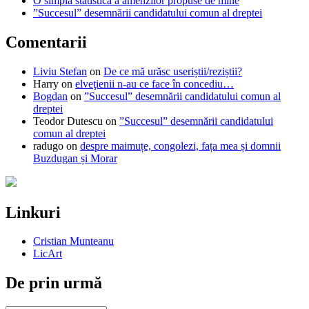
O simplă statistică a amenzilor propuse de mine
”Succesul” desemnării candidatului comun al dreptei
Comentarii
Liviu Stefan
on
De ce mă urăsc useriștii/reziștii?
Harry
on
elveţienii n-au ce face în concediu…
Bogdan
on
”Succesul” desemnării candidatului comun al
dreptei
Teodor Dutescu
on
”Succesul” desemnării candidatului
comun al dreptei
radugo
on
despre maimuțe, congolezi, fața mea și domnii
Buzdugan și Morar
Linkuri
Cristian Munteanu
LicArt
De prin urmă