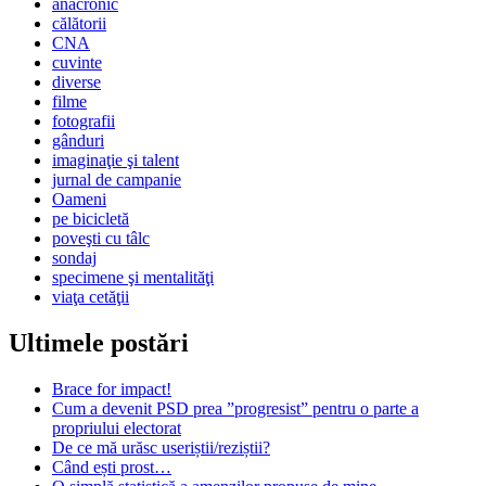
anacronic
călătorii
CNA
cuvinte
diverse
filme
fotografii
gânduri
imaginaţie şi talent
jurnal de campanie
Oameni
pe bicicletă
poveşti cu tâlc
sondaj
specimene şi mentalităţi
viaţa cetăţii
Ultimele postări
Brace for impact!
Cum a devenit PSD prea ”progresist” pentru o parte a
propriului electorat
De ce mă urăsc useriștii/reziștii?
Când ești prost…