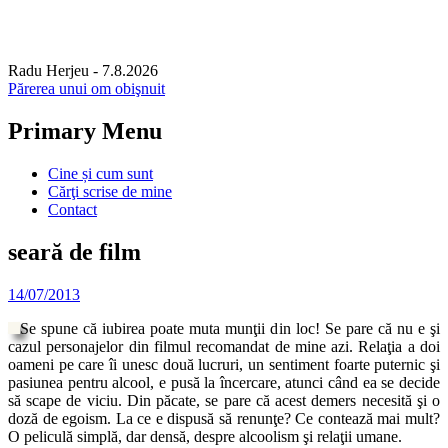
Radu Herjeu
- 7.8.2026
Părerea unui om obişnuit
Primary Menu
Skip
Cine și cum sunt
to
Cărţi scrise de mine
content
Contact
seară de film
14/07/2013
Se spune că iubirea poate muta munţii din loc! Se pare că nu e şi
cazul personajelor din filmul recomandat de mine azi. Relaţia a doi
oameni pe care îi unesc două lucruri, un sentiment foarte puternic şi
pasiunea pentru alcool, e pusă la încercare, atunci când ea se decide
să scape de viciu. Din păcate, se pare că acest demers necesită şi o
doză de egoism. La ce e dispusă să renunţe? Ce contează mai mult?
O peliculă simplă, dar densă, despre alcoolism şi relaţii umane.