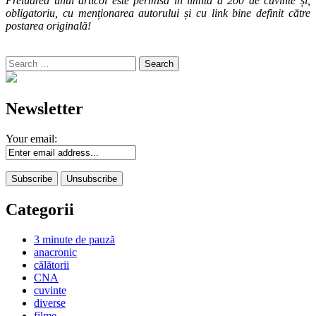
Preluarea unui articol este permisă în limita a 200 de cuvinte și,
obligatoriu, cu menționarea autorului și cu link bine definit către
postarea originală!
Search
for:
Newsletter
Your email:
Categorii
3 minute de pauză
anacronic
călătorii
CNA
cuvinte
diverse
filme