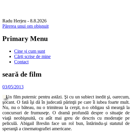
Radu Herjeu
- 8.8.2026
Părerea unui om obişnuit
Primary Menu
Skip
Cine și cum sunt
to
Cărţi scrise de mine
content
Contact
seară de film
03/05/2013
Un film puternic pentru astăzi. Şi cu un subiect inedit şi, oarecum,
şocant. O fată îşi dă în judecată părinţii pe care îi iubea foarte mult.
Nu, nu o băteau, nu o trimiteau la cerşit, n-o obligau să meargă la
concursuri de frumuseţe. O dramă profundă despre o situaţie de
viaţă neobişnuită, cu atât mai greu de descris cu moderaţie pe
peliculă. Abigail Breslin face un rol bun, întărindu-şi statutul de
speranţă a cinematografiei americane.