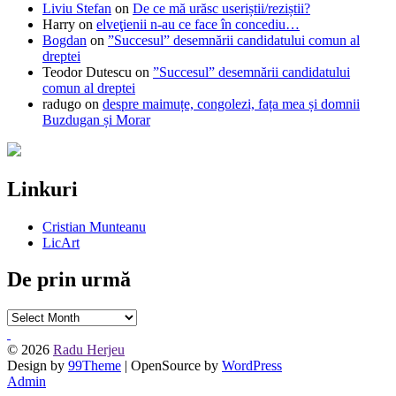
Liviu Stefan
on
De ce mă urăsc useriștii/reziștii?
Harry
on
elveţienii n-au ce face în concediu…
Bogdan
on
”Succesul” desemnării candidatului comun al
dreptei
Teodor Dutescu
on
”Succesul” desemnării candidatului
comun al dreptei
radugo
on
despre maimuțe, congolezi, fața mea și domnii
Buzdugan și Morar
Linkuri
Cristian Munteanu
LicArt
De prin urmă
De
prin
urmă
© 2026
Radu Herjeu
Design by
99Theme
| OpenSource by
WordPress
Admin