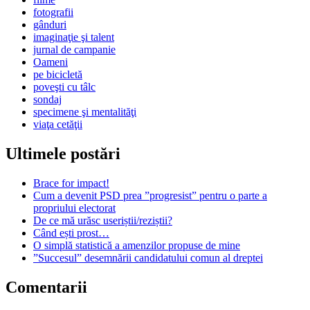
fotografii
gânduri
imaginaţie şi talent
jurnal de campanie
Oameni
pe bicicletă
poveşti cu tâlc
sondaj
specimene şi mentalităţi
viaţa cetăţii
Ultimele postări
Brace for impact!
Cum a devenit PSD prea ”progresist” pentru o parte a
propriului electorat
De ce mă urăsc useriștii/reziștii?
Când ești prost…
O simplă statistică a amenzilor propuse de mine
”Succesul” desemnării candidatului comun al dreptei
Comentarii