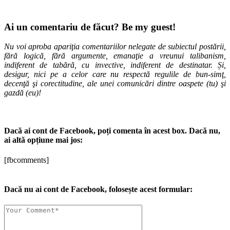
Ai un comentariu de făcut? Be my guest!
Nu voi aproba apariţia comentariilor nelegate de subiectul postării,
fără logică, fără argumente, emanaţie a vreunui talibanism,
indiferent de tabără, cu invective, indiferent de destinatar. Și,
desigur, nici pe a celor care nu respectă regulile de bun-simţ,
decenţă şi corectitudine, ale unei comunicări dintre oaspete (tu) şi
gazdă (eu)!
Dacă ai cont de Facebook, poți comenta în acest box. Dacă nu,
ai altă opțiune mai jos:
[fbcomments]
Dacă nu ai cont de Facebook, folosește acest formular: