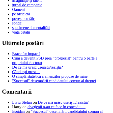
imaginaţie şi talent
jurnal de campanie
Oameni
pe bicicletă
poveşti cu tâlc
sondaj
specimene şi mentalităţi
viaţa cetăţii
Ultimele postări
Brace for impact!
Cum a devenit PSD prea ”progresist” pentru o parte a
propriului electorat
De ce mă urăsc useriștii/reziștii?
Când ești prost…
O simplă statistică a amenzilor propuse de mine
”Succesul” desemnării candidatului comun al dreptei
Comentarii
Liviu Stefan
on
De ce mă urăsc useriștii/reziștii?
Harry
on
elveţienii n-au ce face în concediu…
Bogdan
on
”Succesul” desemnării candidatului comun al