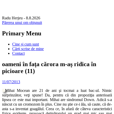
Radu Herjeu
- 8.8.2026
Părerea unui om obişnuit
Primary Menu
Skip
Cine și cum sunt
to
Cărţi scrise de mine
content
Contact
oameni în faţa cărora m-aş ridica în
picioare (11)
11/07/2013
Mihai Mocean are 21 de ani şi tocmai a luat bac-ul. Nimic
surprinzător, veţi spune! Da, pentru că din propoziţia anterioară
lipsea ce este mai important. Mihai are sindromul Down. Adică s-a
născut cu un cromozom în plus. Cine nu ştie ce-i ăla, să caute, că de-
asta s-a inventat goagălul. Ceea ce, în afară de câteva caracteristici
fizice evidente, provoacă deţinătorului un grad mai mic sau mai