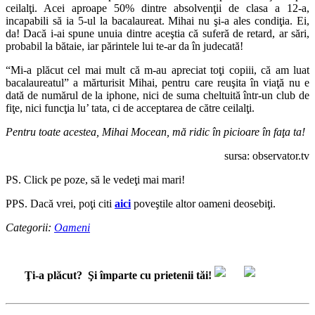
ceilalţi. Acei aproape 50% dintre absolvenţii de clasa a 12-a,
incapabili să ia 5-ul la bacalaureat. Mihai nu şi-a ales condiţia. Ei,
da! Dacă i-ai spune unuia dintre aceştia că suferă de retard, ar sări,
probabil la bătaie, iar părintele lui te-ar da în judecată!
“Mi-a plăcut cel mai mult că m-au apreciat toţi copiii, că am luat
bacalaureatul” a mărturisit Mihai, pentru care reuşita în viaţă nu e
dată de numărul de la iphone, nici de suma cheltuită într-un club de
fiţe, nici funcţia lu’ tata, ci de acceptarea de către ceilalţi.
Pentru toate acestea, Mihai Mocean, mă ridic în picioare în faţa ta!
sursa: observator.tv
PS. Click pe poze, să le vedeţi mai mari!
PPS. Dacă vrei, poţi citi
aici
poveştile altor oameni deosebiţi.
Categorii:
Oameni
Ţi-a plăcut?
Şi împarte cu prietenii tăi!