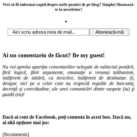
Vrei să fii informat rapid despre noile postări de pe blog? Simplu! Abonează-
te la newsletter!
Ai un comentariu de făcut? Be my guest!
Nu voi aproba apariţia comentariilor nelegate de subiectul postării,
fără logică, fără argumente, emanaţie a vreunui talibanism,
indiferent de tabără, cu invective, indiferent de destinatar. Și,
desigur, nici pe a celor care nu respectă regulile de bun-simţ,
decenţă şi corectitudine, ale unei comunicări dintre oaspete (tu) şi
gazdă (eu)!
Dacă ai cont de Facebook, poți comenta în acest box. Dacă nu,
ai altă opțiune mai jos:
[fbcomments]