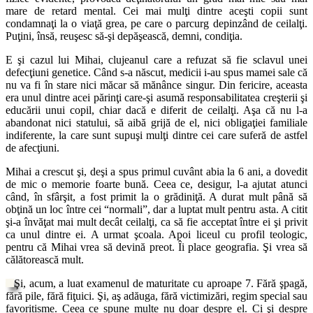
mare de retard mental. Cei mai mulţi dintre aceşti copii sunt
condamnaţi la o viaţă grea, pe care o parcurg depinzând de ceilalţi.
Puţini, însă, reuşesc să-şi depăşească, demni, condiţia.
E şi cazul lui Mihai, clujeanul care a refuzat să fie sclavul unei
defecţiuni genetice. Când s-a născut, medicii i-au spus mamei sale că
nu va fi în stare nici măcar să mănânce singur. Din fericire, aceasta
era unul dintre acei părinţi care-şi asumă responsabilitatea creşterii şi
educării unui copil, chiar dacă e diferit de ceilalţi. Aşa că nu l-a
abandonat nici statului, să aibă grijă de el, nici obligaţiei familiale
indiferente, la care sunt supuşi mulţi dintre cei care suferă de astfel
de afecţiuni.
Mihai a crescut şi, deşi a spus primul cuvânt abia la 6 ani, a dovedit
de mic o memorie foarte bună. Ceea ce, desigur, l-a ajutat atunci
când, în sfârşit, a fost primit la o grădiniţă. A durat mult până să
obţină un loc între cei “normali”, dar a luptat mult pentru asta. A citit
şi-a învăţat mai mult decât ceilalţi, ca să fie acceptat între ei şi privit
ca unul dintre ei. A urmat şcoala. Apoi liceul cu profil teologic,
pentru că Mihai vrea să devină preot. Îi place geografia. Şi vrea să
călătorească mult.
Şi, acum, a luat examenul de maturitate cu aproape 7. Fără şpagă,
fără pile, fără fiţuici. Şi, aş adăuga, fără victimizări, regim special sau
favoritisme. Ceea ce spune multe nu doar despre el. Ci şi despre