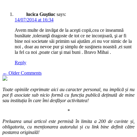
navigation
lucica Guştiuc
says:
14/07/2014 at 16:34
Avem multe de invăţat de la aceşti copii,cea ce inseamnă
bunătate ,toleranţă dragoste de tot ce ne inconjoară, şi ar fi
bine noi societate săi primim sai ajutăm ,ei nu vor nimic de la
noi , doar au nevoe pur şi simplu de susţinera noastră ,ei sunt
la fel ca noi ,poate ciar şi mai buni . Bravo Mihai .
Reply
Comment
← Older Comments
navigation
Toate opiniile exprimate aici au caracter personal, nu implică și nu
pot fi asociate sub nicio formă cu funcția publică deținută de mine
sau instituția în care îmi desfășor activitatea!
*
Preluarea unui articol este permisă în limita a 200 de cuvinte și,
obligatoriu, cu menționarea autorului și cu link bine definit către
postarea originală!