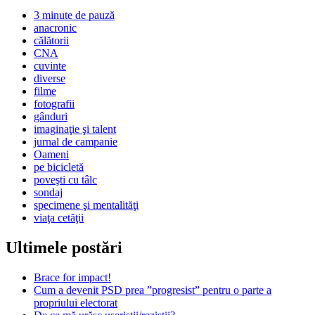
3 minute de pauză
anacronic
călătorii
CNA
cuvinte
diverse
filme
fotografii
gânduri
imaginaţie şi talent
jurnal de campanie
Oameni
pe bicicletă
poveşti cu tâlc
sondaj
specimene şi mentalităţi
viaţa cetăţii
Ultimele postări
Brace for impact!
Cum a devenit PSD prea ”progresist” pentru o parte a
propriului electorat