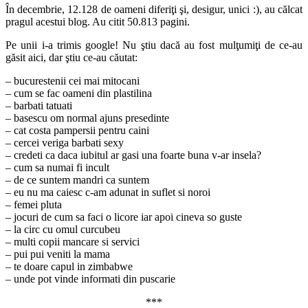
În decembrie, 12.128 de oameni diferiţi şi, desigur, unici :), au călcat
pragul acestui blog. Au citit 50.813 pagini.
Pe unii i-a trimis google! Nu ştiu dacă au fost mulţumiţi de ce-au
găsit aici, dar ştiu ce-au căutat:
– bucurestenii cei mai mitocani
– cum se fac oameni din plastilina
– barbati tatuati
– basescu om normal ajuns presedinte
– cat costa pampersii pentru caini
– cercei veriga barbati sexy
– credeti ca daca iubitul ar gasi una foarte buna v-ar insela?
– cum sa numai fi incult
– de ce suntem mandri ca suntem
– eu nu ma caiesc c-am adunat in suflet si noroi
– femei pluta
– jocuri de cum sa faci o licore iar apoi cineva so guste
– la circ cu omul curcubeu
– multi copii mancare si servici
– pui pui veniti la mama
– te doare capul in zimbabwe
– unde pot vinde informati din puscarie
***