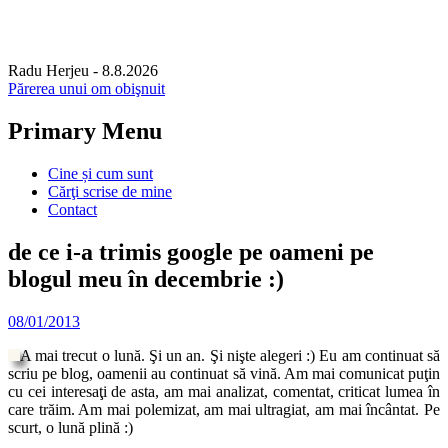
Radu Herjeu
- 8.8.2026
Părerea unui om obişnuit
Primary Menu
Skip
Cine și cum sunt
to
Cărţi scrise de mine
content
Contact
de ce i-a trimis google pe oameni pe
blogul meu în decembrie :)
08/01/2013
A mai trecut o lună. Şi un an. Şi nişte alegeri :) Eu am continuat să
scriu pe blog, oamenii au continuat să vină. Am mai comunicat puţin
cu cei interesaţi de asta, am mai analizat, comentat, criticat lumea în
care trăim. Am mai polemizat, am mai ultragiat, am mai încântat. Pe
scurt, o lună plină :)