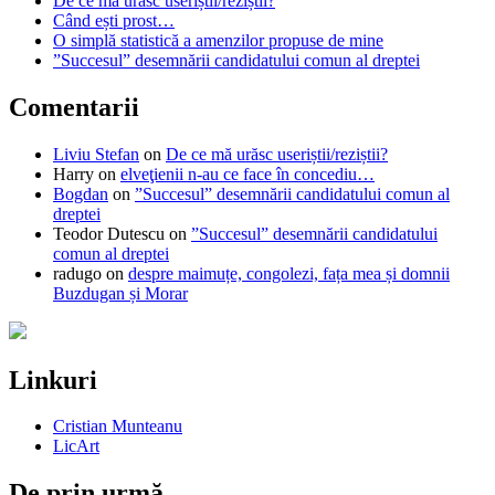
De ce mă urăsc useriștii/reziștii?
Când ești prost…
O simplă statistică a amenzilor propuse de mine
”Succesul” desemnării candidatului comun al dreptei
Comentarii
Liviu Stefan
on
De ce mă urăsc useriștii/reziștii?
Harry
on
elveţienii n-au ce face în concediu…
Bogdan
on
”Succesul” desemnării candidatului comun al
dreptei
Teodor Dutescu
on
”Succesul” desemnării candidatului
comun al dreptei
radugo
on
despre maimuțe, congolezi, fața mea și domnii
Buzdugan și Morar
Linkuri
Cristian Munteanu
LicArt
De prin urmă